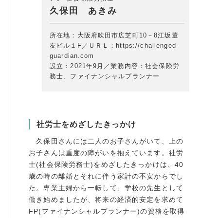
久保田 あきみ
例会案内・活動報告
所在地：大阪府吹田市広芝町10－8江坂董
例会案内・活動報告
友ビル１F／ＵＲＬ：https://challenged-
guardian.com
入会案内
設立：2021年9月／業務内容：社会保険労
務士、ファイナンシャルプランナー
入会案内
よくある質問
社労士をめざしたきっかけ
事務局
久保田さんには二人のお子さんがいて、上の
事務局のご案内
お子さんは重度の障がいを抱えています。社労
士(社会保険労務士)をめざしたきっかけは、40
コンテンツ
歳の時の離婚とそれに伴う家計の不安からでし
た。専業主婦から一転して、学校の先生として
コラム
働き始めましたが、将来の経済的安定を求めて
ニュース
FP(ファイナンシャルプランナー)の資格を取得