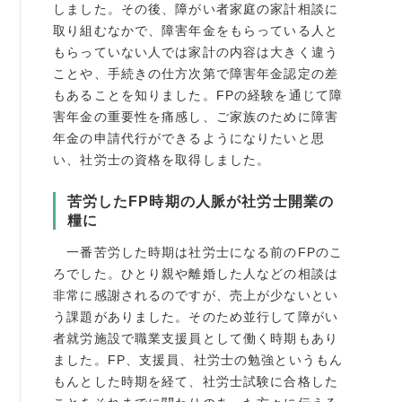
しました。その後、障がい者家庭の家計相談に
書籍紹介
取り組むなかで、障害年金をもらっている人と
もらっていない人では家計の内容は大きく違う
ことや、手続きの仕方次第で障害年金認定の差
もあることを知りました。FPの経験を通じて障
害年金の重要性を痛感し、ご家族のために障害
06-6944-1251
年金の申請代行ができるようになりたいと思
い、社労士の資格を取得しました。
FAX: 06-6941-8352
大阪市中央区農人橋2丁目-1-30 谷町八木ビル4F
苦労したFP時期の人脈が社労士開業の
糧に
一番苦労した時期は社労士になる前のFPのこ
ろでした。ひとり親や離婚した人などの相談は
非常に感謝されるのですが、売上が少ないとい
う課題がありました。そのため並行して障がい
者就労施設で職業支援員として働く時期もあり
ました。FP、支援員、社労士の勉強というもん
もんとした時期を経て、社労士試験に合格した