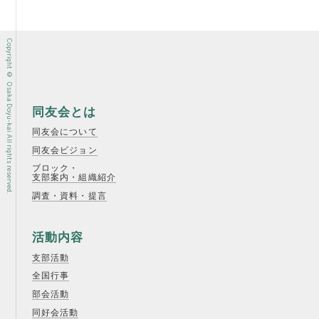
Copyright © Osaka Doyu-kai All rights reserved.
同友会とは
同友会について
同友会ビジョン
ブロック・
支部案内・組織紹介
調査・資料・提言
活動内容
支部活動
全国行事
部会活動
同好会活動