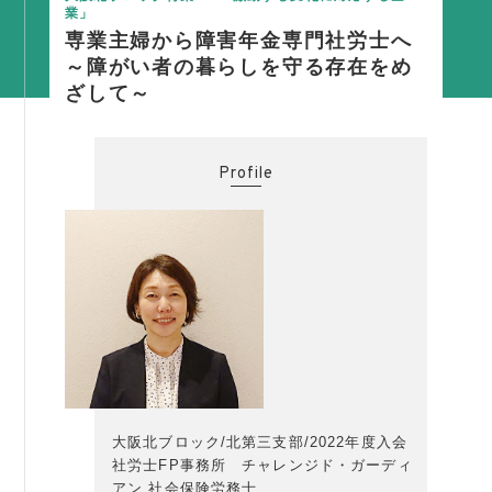
業」
活動内容
専業主婦から障害年金専門社労士へ
支部活動
～障がい者の暮らしを守る存在をめ
ざして～
全国行事
部会活動
Profile
同好会活動
その他の活動
同友会の地域づくり
SDGS
産官学連携
障がい者雇用
地域経済
大阪北ブロック/北第三支部/2022年度入会
社労士FP事務所 チャレンジド・ガーディ
キャリア教育
アン
社会保険労務士