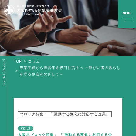
OSAKA DOYU-KAI
TOP
コラム
TOP
専業主婦から障害年金専門社労士へ ～障がい者の暮らし
を守る存在をめざして～
同友会とは
同友会について
同友会ビジョン
ブロック・支部案内・組織紹介
ブロック特集： 「 激動する変化に対応する企業」
調査・資料・提言
vol.3
大阪北ブロック特集： 「 激動する変化に対応する企