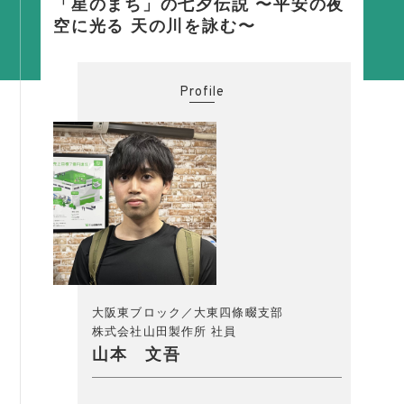
「星のまち」の七夕伝説 〜平安の夜
活動内容
空に光る 天の川を詠む〜
支部活動
全国行事
Profile
部会活動
同好会活動
その他の活動
同友会の地域づくり
SDGS
産官学連携
大阪東ブロック／大東四條畷支部
障がい者雇用
株式会社山田製作所
社員
山本 文吾
地域経済
キャリア教育