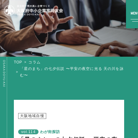
OSAKA DOYU-KAI
TOP
コラム
TOP
「星のまち」の七夕伝説 〜平安の夜空に光る 天の川を詠
む〜
同友会とは
同友会について
同友会ビジョン
ブロック・支部案内・組織紹介
大阪地域自慢
調査・資料・提言
vol.114
わが街探訪