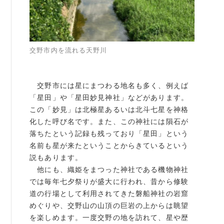
書籍紹介
交野市内を流れる天野川
06-6944-1251
交野市には星にまつわる地名も多く、例えば
FAX: 06-6941-8352
「星田」や「星田妙見神社」などがあります。
この「妙見」は北極星あるいは北斗七星を神格
大阪市中央区農人橋2丁目-1-30 谷町八木ビル4F
化した呼び名です。また、この神社には隕石が
落ちたという記録も残っており「星田」という
名前も星が来たということからきているという
説もあります。
他にも、織姫をまつった神社である機物神社
では毎年七夕祭りが盛大に行われ、昔から修験
道の行場として利用されてきた磐船神社の岩窟
めぐりや、交野山の山頂の巨岩の上からは眺望
を楽しめます。一度交野の地を訪れて、星や歴