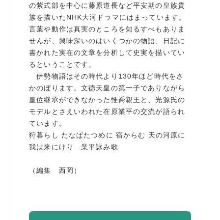
の紫式部を中心に藤原道長など平安期の皇族貴
族を描いたNHK大河ドラマにはまっています。
言葉や動作は真実のところを知るすべもありま
せんが、興味深いのはいくつかの物語、日記に
書かれた実在の文章を分析して史実を描いてい
るということです。
伊勢物語はその時代より130年ほど時代をさ
かのぼります。文徳天皇の第一子でありながら
皇位継承ができなかった惟喬親王と、光源氏の
モデルとさえいわれた在原業平の交流が語られ
ています。
狩暮らし たなばたつめに 宿からむ 天の河原に
我は来にけり…業平詠み歌
（編集 西岡）