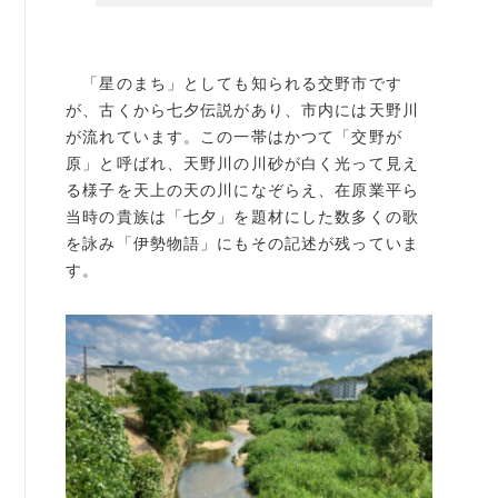
例会案内・活動報告
例会案内・活動報告
「星のまち」としても知られる交野市です
が、古くから七夕伝説があり、市内には天野川
が流れています。この一帯はかつて「交野が
入会案内
原」と呼ばれ、天野川の川砂が白く光って見え
る様子を天上の天の川になぞらえ、在原業平ら
入会案内
当時の貴族は「七夕」を題材にした数多くの歌
よくある質問
を詠み「伊勢物語」にもその記述が残っていま
す。
事務局
事務局のご案内
コンテンツ
コラム
ニュース