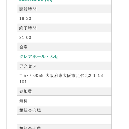
書籍紹介
開始時間
18:30
終了時間
21:00
06-6944-1251
会場
FAX: 06-6941-8352
クレアホール・ふせ
大阪市中央区農人橋2丁目-1-30 谷町八木ビル4F
アクセス
〒577-0058 大阪府東大阪市足代北2-1-13-
101
参加費
無料
懇親会会場
懇親会会費