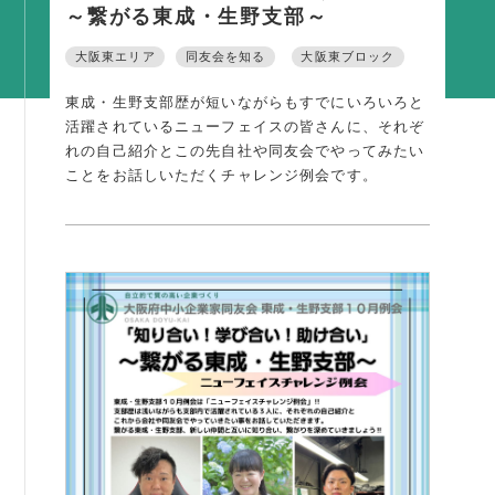
～繋がる東成・生野支部～
活動内容
大阪東エリア
同友会を知る
大阪東ブロック
支部活動
全国行事
東成・生野支部歴が短いながらもすでにいろいろと
活躍されているニューフェイスの皆さんに、それぞ
部会活動
れの自己紹介とこの先自社や同友会でやってみたい
ことをお話しいただくチャレンジ例会です。
同好会活動
その他の活動
同友会の地域づくり
SDGS
産官学連携
障がい者雇用
地域経済
キャリア教育