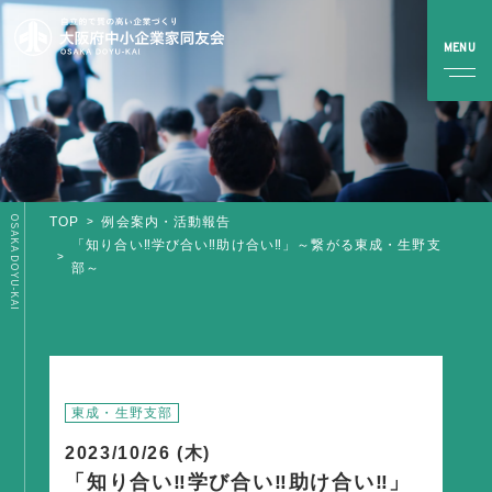
OSAKA DOYU-KAI
TOP
例会案内・活動報告
TOP
「知り合い‼学び合い‼助け合い‼」～繋がる東成・生野支
部～
同友会とは
同友会について
同友会ビジョン
ブロック・支部案内・組織紹介
東成・生野支部
調査・資料・提言
2023/10/26 (木)
「知り合い‼学び合い‼助け合い‼」