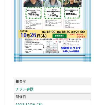
例会案内・活動報告
例会案内・活動報告
入会案内
入会案内
よくある質問
事務局
事務局のご案内
報告者
コンテンツ
チラシ参照
コラム
開催日
ニュース
2023/10/26 (木)