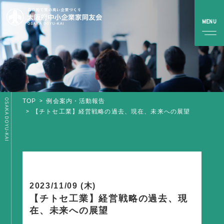
OSAKA DOYU-KAI
TOP
例会案内・活動報告
TOP
【チトセ工業】経営戦略の過去、現在、未来への展望
同友会とは
同友会について
同友会ビジョン
2023/11/09 (木)
ブロック・支部案内・組織紹介
【チトセ工業】経営戦略の過去、現
調査・資料・提言
在、未来への展望