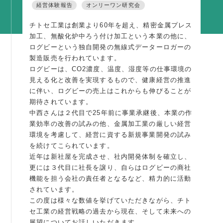
経営体験報告
オンリーワン研究会
活動内容
チトセ工業は創業より60年を超え、精密金属プレス
支部活動
加工、無酸化炉中ろう付け加工という本業の他に、
全国行事
ログビーという独自開発の無線式データーロガーの
製造販売を行われています。
部会活動
ログビーは、CO2濃度、温度、湿度等の仕事環境の
同好会活動
見える化と改善を実現するもので、健康経営の推進
に伴い、ログビーの売上はこれからも伸びることが
その他の活動
期待されています。
中西さんは２代目で25年前に事業承継後、本業の作
業効率の改善の試みの他、金属加工業の厳しい経営
同友会の地域づくり
環境を考慮して、経営に資する新規事業開発の試み
SDGS
を続けてこられています。
近年は新社屋を完成させ、社内開発体制を確立し、
産官学連携
更には３代目に社長を譲り、自らはログビーの商社
障がい者雇用
機能を担う会社の責任者となるなど、精力的に活動
されています。
地域経済
この度は様々な数値を挙げていただきながら、チト
セ工業の経営戦略の過去から現在、そして未来への
キャリア教育
展望についてお話しいただきます。