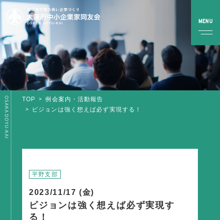
OSAKA DOYU-KAI
TOP
例会案内・活動報告
TOP
ビジョンは強く想えば必ず実現する！
同友会とは
同友会について
同友会ビジョン
平野支部
ブロック・支部案内・組織紹介
2023/11/17 (金)
調査・資料・提言
ビジョンは強く想えば必ず実現す
る！