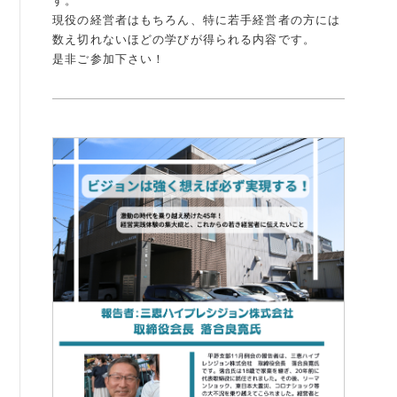
す。
現役の経営者はもちろん、特に若手経営者の方には
例会案内・活動報告
数え切れないほどの学びが得られる内容です。
是非ご参加下さい！
例会案内・活動報告
入会案内
入会案内
よくある質問
事務局
事務局のご案内
コンテンツ
コラム
ニュース