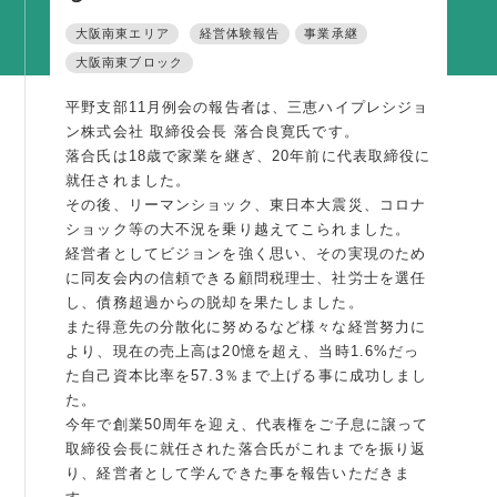
活動内容
大阪南東エリア
経営体験報告
事業承継
大阪南東ブロック
支部活動
全国行事
平野支部11月例会の報告者は、三恵ハイプレシジョ
ン株式会社 取締役会長 落合良寛氏です。
部会活動
落合氏は18歳で家業を継ぎ、20年前に代表取締役に
同好会活動
就任されました。
その後、リーマンショック、東日本大震災、コロナ
その他の活動
ショック等の大不況を乗り越えてこられました。
経営者としてビジョンを強く思い、その実現のため
同友会の地域づくり
に同友会内の信頼できる顧問税理士、社労士を選任
し、債務超過からの脱却を果たしました。
SDGS
また得意先の分散化に努めるなど様々な経営努力に
より、現在の売上高は20憶を超え、当時1.6%だっ
産官学連携
た自己資本比率を57.3％まで上げる事に成功しまし
障がい者雇用
た。
今年で創業50周年を迎え、代表権をご子息に譲って
地域経済
取締役会長に就任された落合氏がこれまでを振り返
キャリア教育
り、経営者として学んできた事を報告いただきま