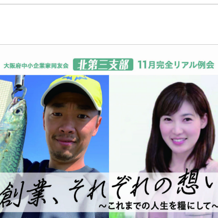
事務局のご案
コンテン
コラ
ニュー
書籍紹
06-6944-1251
AX: 06-6941-8352
大阪市中央区農人橋2丁目-1-30 谷町八木ビル4F