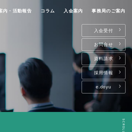
案内・活動報告
コラム
入会案内
事務局のご案内
入会受付
お問合せ
資料請求
P
採用情報
e.doyu
は
て
ン
SCROLL
介