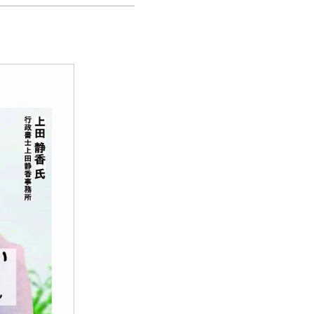
内
ツ
ム
ス
介