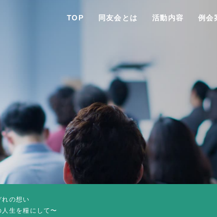
TOP
同友会とは
活動内容
例会
TO
同友会と
同友会につい
同友会ビジョ
ぞれの想い
ブロック・支部案内・組織紹
の人生を糧にして〜