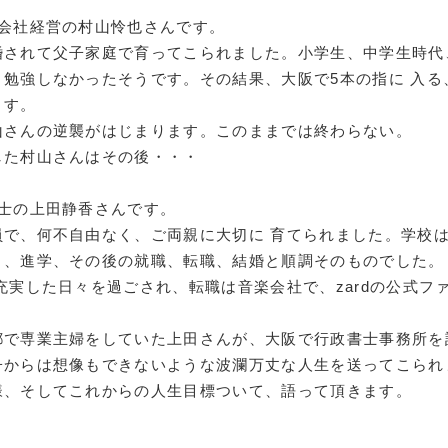
障がい者雇
産会社経営の村山怜也さんです。
婚されて父子家庭で育ってこられました。小学生、中学生時代
地域経
勉強しなかったそうです。その結果、大阪で5本の指に 入る
キャリア教
ます。
山さんの逆襲がはじまります。このままでは終わらない。
した村山さんはその後・・・
例会案内・活動報
例会案内・活動報
書士の上田静香さんです。
員で、何不自由なく、ご両親に大切に 育てられました。学校
く、進学、その後の就職、転職、結婚と順調そのものでした。
入会案
充実した日々を過ごされ、転職は音楽会社で、zardの公式フ
入会案
都で専業主婦をしていた上田さんが、大阪で行政書士事務所を
よくある質
子からは想像もできないような波瀾万丈な人生を送ってこられ
様、そしてこれからの人生目標ついて、語って頂きます。
事務