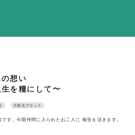
調査・資料・提
活動内
支部活
全国行
部会活
同好会活
れの想い
その他の活
人生を糧にして〜
同友会の地域づく
告
大阪北ブロック
SD
催です。今期仲間に入られたお二人に 報告を頂きます。
産官学連