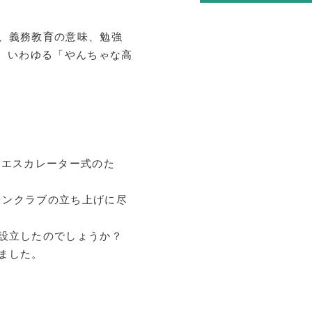
用
、義務教育の意味、勉強
済
、いわゆる「やんちゃな高
育
告
告
はエスカレーター式のた
内
ァンクラブの立ち上げに尽
内
設立したのでしょうか？
問
ました。
局