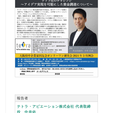
書籍紹介
06-6944-1251
FAX: 06-6941-8352
大阪市中央区農人橋2丁目-1-30 谷町八木ビル4F
報告者
テトラ・アビエーション株式会社 代表取締
役 中井佑