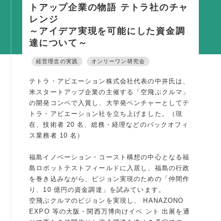
トアップ企業の物語 テトラ社のチャ
活動内容
レンジ
支部活動
～アイデア実現を可能にした資金調
達について～
全国行事
経営理念の実践
オンリーワン研究会
部会活動
同好会活動
テトラ・アビエーション株式会社代表の中井氏は、
米スタートアップ企業の主催する「空飛ぶクルマ」
その他の活動
の開発コンペで入賞し、大学発ベンチャーとしてテ
トラ・アビエーション社を立ち上げました。（現
同友会の地域づくり
在、技術者 20 名、総務・経理などのバックオフィ
ス業務者 10 名）
SDGS
福島イノベーション・コースト構想の中心となる福
産官学連携
島ロボットテストフィールドに入居し、福島の行政
障がい者雇用
を巻き込みながら、ビジョン実現のための「仲間作
り、10 億円の資金調達」を試みています。
地域経済
空飛ぶクルマのビジョンを実現し、 HANAZONO
キャリア教育
EXPO 等の大阪・関西万博向けイベ ント 出展を通