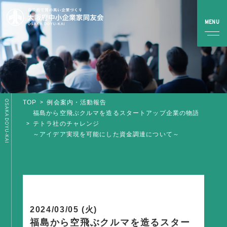
OSAKA DOYU-KAI
TOP
例会案内・活動報告
TOP
福島から空飛ぶクルマを造るスタートアップ企業の物語
テトラ社のチャレンジ
～アイデア実現を可能にした資金調達について～
同友会とは
同友会について
同友会ビジョン
ブロック・支部案内・組織紹介
調査・資料・提言
2024/03/05 (火)
福島から空飛ぶクルマを造るスター