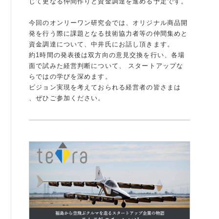
じて更なる仲間作りと資金調達を進める予定です。
例会案内・活動報告
今回のオンリーワン研究会では、オリジナル商品開
発を行う際に課題となる技術協力者等の仲間集めと
例会案内・活動報告
資金調達について、中井氏にお話し頂きます。
約1時間の発表後は双方向の意見交換を行い、各場
入会案内
面で試みた経営判断について、 スタートアップな
らではの学びを深めます。
入会案内
ビジョン実現を考えておられる経営者の皆さまは
、ぜひご参加ください。
よくある質問
事務局
事務局のご案内
コンテンツ
コラム
ニュース