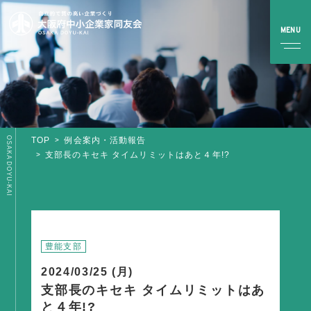
OSAKA DOYU-KAI
TOP
例会案内・活動報告
TOP
支部長のキセキ タイムリミットはあと４年!?
同友会とは
同友会について
同友会ビジョン
豊能支部
ブロック・支部案内・組織紹介
2024/03/25 (月)
調査・資料・提言
支部長のキセキ タイムリミットはあ
と４年!?