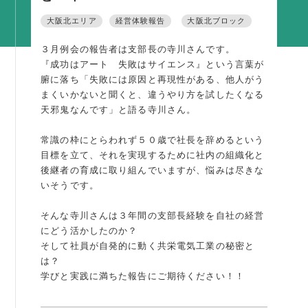
活動内容
大阪北エリア
経営体験報告
大阪北ブロック
支部活動
３月例会の報告者は支部長の寺川さんです。
全国行事
『成功はアート 失敗はサイエンス』という言葉が
腑に落ち「失敗には原因と再現性がある、他人がう
部会活動
まくいかないと聞くと、違うやり方を試したくなる
同好会活動
天邪鬼なんです」と語る寺川さん。
その他の活動
常識の枠にとらわれず５０歳で社長を辞めるという
目標を立て、それを実現するために社内の組織化と
後継者の育成に取り組んでいますが、悩みは尽きな
同友会の地域づくり
いそうです。
SDGS
そんな寺川さんは３年間の支部長経験を自社の経営
産官学連携
にどう活かしたのか？
そして社員が自発的に動く共栄電気工業の秘密と
障がい者雇用
は？
地域経済
学びと実践に満ちた報告にご期待ください！！
キャリア教育