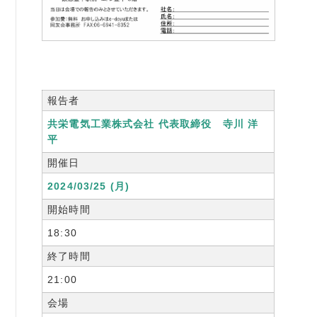
書籍紹介
報告者
06-6944-1251
共栄電気工業株式会社 代表取締役 寺川 洋
FAX: 06-6941-8352
平
大阪市中央区農人橋2丁目-1-30 谷町八木ビル4F
開催日
2024/03/25 (月)
開始時間
18:30
終了時間
21:00
会場