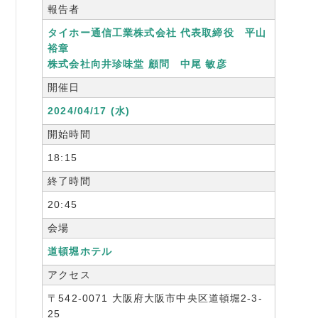
報告者
書籍紹介
タイホー通信工業株式会社 代表取締役 平山
裕章
株式会社向井珍味堂 顧問 中尾 敏彦
開催日
06-6944-1251
2024/04/17 (水)
FAX: 06-6941-8352
開始時間
大阪市中央区農人橋2丁目-1-30 谷町八木ビル4F
18:15
終了時間
20:45
会場
道頓堀ホテル
アクセス
〒542-0071 大阪府大阪市中央区道頓堀2-3-
25