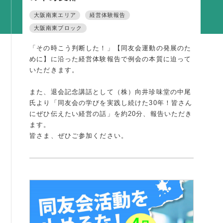
活動内容
大阪南東エリア
経営体験報告
大阪南東ブロック
支部活動
全国行事
「その時こう判断した！」【同友会運動の発展のた
めに】に沿った経営体験報告で例会の本質に迫って
部会活動
いただきます。
同好会活動
また、退会記念講話として（株）向井珍味堂の中尾
その他の活動
氏より「同友会の学びを実践し続けた30年！皆さん
にぜひ伝えたい経営の話」を約20分、報告いただき
同友会の地域づくり
ます。
皆さま、ぜひご参加ください。
SDGS
産官学連携
障がい者雇用
地域経済
キャリア教育