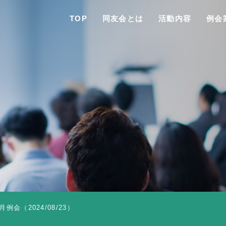
TOP
同友会とは
活動内容
例会
TO
同友会と
同友会につい
同友会ビジョ
例会（2024/08/23）
ブロック・支部案内・組織紹