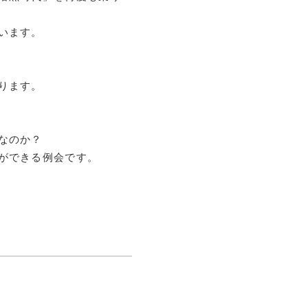
用
います。
済
育
ります。
告
なのか？
告
ができる例会です。
内
内
問
局