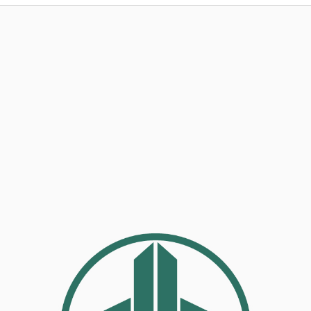
事務局のご案
コンテン
コラ
ニュー
書籍紹
06-6944-1251
AX: 06-6941-8352
大阪市中央区農人橋2丁目-1-30 谷町八木ビル4F