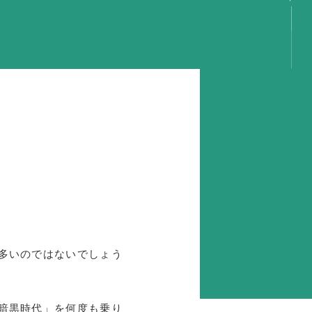
言
容
動
事
動
動
動
り
多いのではないでしょう
GS
携
暗黒時代」を何度も乗り