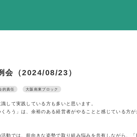
調査・資料・提
活動内
支部活
全国行
部会活
（2024/08/23）
同好会活
その他の活
会的責任
大阪南東ブロック
意識して実践している方も多いと思います。
同友会の地域づく
つくろう」は、余裕のある経営者がやることと感じている方が
SD
産官学連
の活動では、前向きな姿勢で取り組み悩みを共有しながら、「