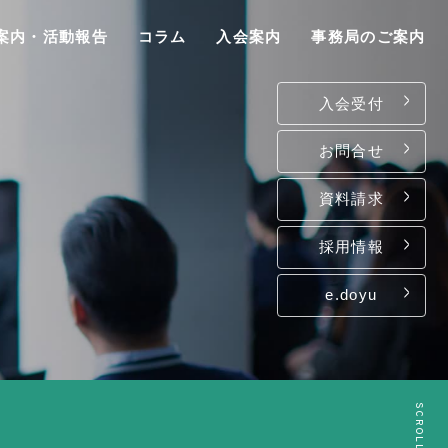
案内・活動報告
コラム
入会案内
事務局のご案内
入会受付
お問合せ
資料請求
P
採用情報
e.doyu
は
て
ン
SCROLL
介