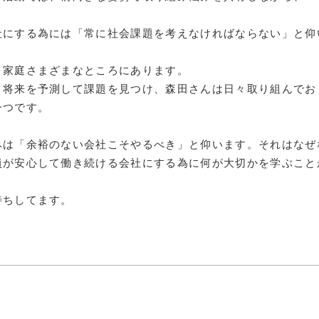
障がい者雇
社にする為には「常に社会課題を考えなければならない」と仰
地域経
キャリア教
・家庭さまざまなところにあります。
、将来を予測して課題を見つけ、森田さんは日々取り組んでお
一つです。
例会案内・活動報
みは「余裕のない会社こそやるべき」と仰います。それはなぜ
例会案内・活動報
員が安心して働き続ける会社にする為に何が大切かを学ぶこと
入会案
待ちしてます。
入会案
よくある質
事務