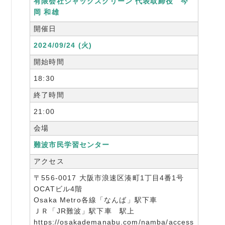
有限会社ジャックスクリーン 代表取締役 今
書籍紹介
岡 和雄
開催日
2024/09/24 (火)
開始時間
06-6944-1251
18:30
FAX: 06-6941-8352
終了時間
大阪市中央区農人橋2丁目-1-30 谷町八木ビル4F
21:00
会場
難波市民学習センター
アクセス
〒556-0017 大阪市浪速区湊町1丁目4番1号
OCATビル4階
Osaka Metro各線「なんば」駅下車
ＪＲ「JR難波」駅下車 駅上
https://osakademanabu.com/namba/access