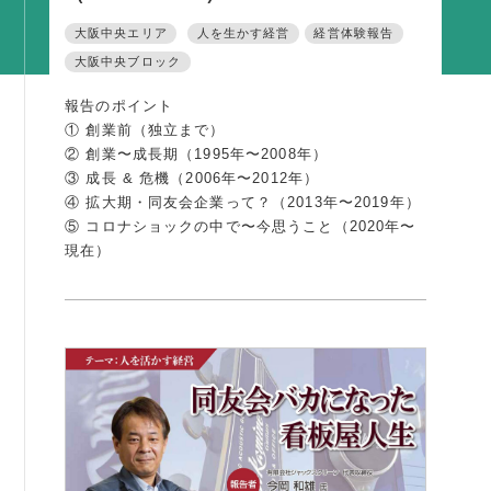
活動内容
大阪中央エリア
人を生かす経営
経営体験報告
大阪中央ブロック
支部活動
全国行事
報告のポイント
① 創業前（独立まで）
部会活動
② 創業〜成長期（1995年〜2008年）
同好会活動
③ 成長 & 危機（2006年〜2012年）
④ 拡大期・同友会企業って？（2013年〜2019年）
その他の活動
⑤ コロナショックの中で〜今思うこと（2020年〜
現在）
同友会の地域づくり
SDGS
産官学連携
障がい者雇用
地域経済
キャリア教育