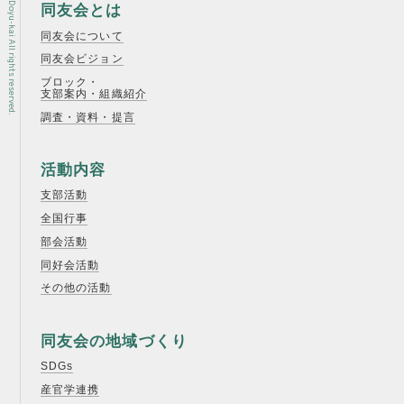
Copyright © Osaka Doyu-kai All rights reserved.
同友会とは
同友会について
同友会ビジョン
ブロック・
支部案内・組織紹介
調査・資料・提言
活動内容
支部活動
全国行事
部会活動
同好会活動
その他の活動
同友会の地域づくり
SDGs
産官学連携