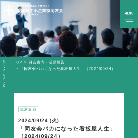
OSAKA DOYU-KAI
TOP
例会案内・活動報告
TOP
「同友会バカになった看板屋人生」（2024/09/24）
同友会とは
同友会について
同友会ビジョン
臨港支部
ブロック・支部案内・組織紹介
2024/09/24 (火)
調査・資料・提言
「同友会バカになった看板屋人生」
（2024/09/24）