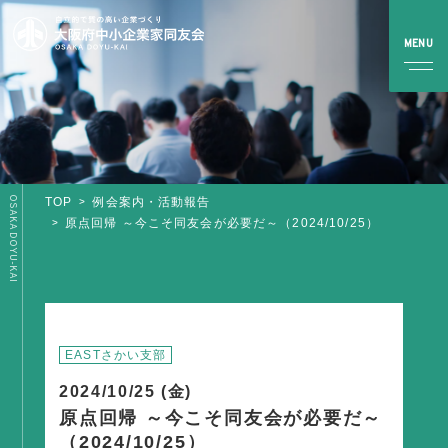
OSAKA DOYU-KAI
TOP
例会案内・活動報告
TOP
原点回帰 ～今こそ同友会が必要だ～（2024/10/25）
同友会とは
同友会について
同友会ビジョン
EASTさかい支部
ブロック・支部案内・組織紹介
2024/10/25 (金)
調査・資料・提言
原点回帰 ～今こそ同友会が必要だ～
（2024/10/25）