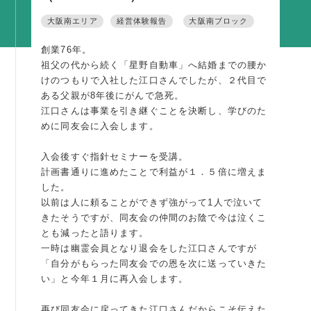
活動内容
大阪南エリア
経営体験報告
大阪南ブロック
支部活動
創業76年。
全国行事
祖父の代から続く「星野自動車」へ結婚までの腰か
けのつもりで入社した江口さんでしたが、２代目で
部会活動
ある父親が8年後にがんで急死。
同好会活動
江口さんは事業を引き継ぐことを決断し、学びのた
めに同友会に入会します。
その他の活動
入会後すぐ指針セミナーを受講。
計画書通りに進めたことで利益が１．５倍に増えま
同友会の地域づくり
した。
SDGS
以前は人に頼ることができず強がって1人で泣いて
きたそうですが、同友会の仲間のお陰で今は泣くこ
産官学連携
とも減ったと語ります。
一時は幽霊会員となり退会をした江口さんですが
障がい者雇用
「自分がもらった同友会での恩を次に送っていきた
地域経済
い」と今年１月に再入会します。
キャリア教育
再び同友会に戻ってきた江口さんだからこそ伝えた