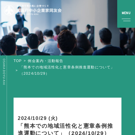
OSAKA DOYU-KAI
TOP
例会案内・活動報告
TOP
「熊本での地域活性化と憲章条例推進運動について」
（2024/10/29）
同友会とは
同友会について
同友会ビジョン
ブロック・支部案内・組織紹介
2024/10/29 (火)
調査・資料・提言
「熊本での地域活性化と憲章条例推
進運動について」（2024/10/29）