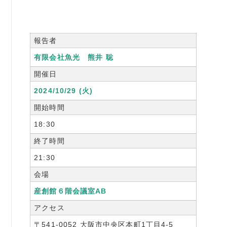
書籍紹介
報告者
有限会社魚光 熊井 聡
開催日
06-6944-1251
2024/10/29 (火)
FAX: 06-6941-8352
開始時間
大阪市中央区農人橋2丁目-1-30 谷町八木ビル4F
18:30
終了時間
21:30
会場
産創館６階会議室AB
アクセス
〒541-0052 大阪市中央区本町1丁目4-5