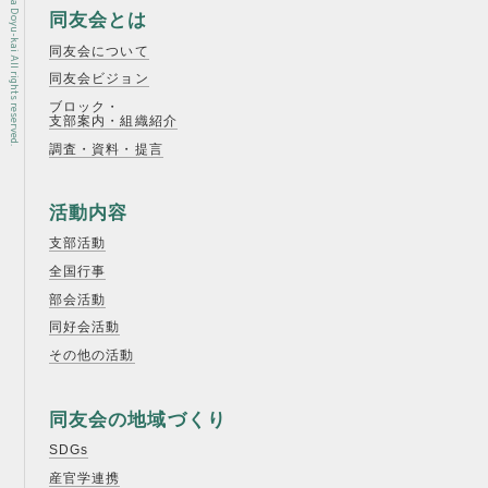
Copyright © Osaka Doyu-kai All rights reserved.
同友会とは
同友会について
同友会ビジョン
ブロック・
支部案内・組織紹介
調査・資料・提言
活動内容
支部活動
全国行事
部会活動
同好会活動
その他の活動
同友会の地域づくり
SDGs
産官学連携