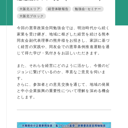
活動内容
大阪北エリア
経営体験報告
勉強会･セミナー
支部活動
大阪北ブロック
全国行事
今回の憲章政策合同勉強会では、明治時代から続く
家業を受け継ぎ、地域に根ざした経営を続ける熊本
部会活動
同友会副代表理事の熊井様をお招きし、家訓に基づ
同好会活動
く経営の実践や、同友会での憲章条例推進運動を通
じて得た学び・気付きをお話しいただきます。
その他の活動
また、それらを経営にどのように活かし、今後のビ
同友会の地域づくり
ジョンに繋げているのか、率直なご意見を伺いま
す。
SDGS
さらに、参加者との意見交換を通じて、地域の発展
と中小企業振興の重要性について理解を深める機会
産官学連携
とします。
障がい者雇用
地域経済
キャリア教育