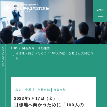
OSAKA DOYU-KAI
TOP
例会案内・活動報告
TOP
目標地へ向かうために「100人の壁」を超えた大切なコ
ト
同友会とは
同友会について
同友会ビジョン
ブロック・支部案内・組織紹介
枚方・寝屋川・交野支部
京阪支部
調査・資料・提言
2023年3月17日（金）
目標地へ向かうために「100人の