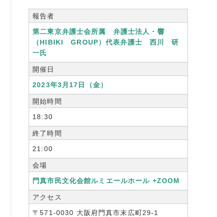
書籍紹介
報告者
第二東京弁護士会所属 弁護士法人・響
（HIBIKI GROUP）代表弁護士 西川 研
一氏
開催日
06-6944-1251
2023年3月17日（金）
FAX: 06-6941-8352
開始時間
大阪市中央区農人橋2丁目-1-30 谷町八木ビル4F
18:30
終了時間
21:00
会場
門真市民文化会館ルミエールホール +ZOOM
アクセス
〒571-0030 大阪府門真市末広町29-1