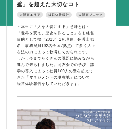
壁」を超えた大切なコト
活動内容
大阪東エリア
経営体験報告
大阪東ブロック
支部活動
全国行事
～本当に「人を大切にする」意味とは～
「世界を変え、歴史を作ること」をも経営
部会活動
目的として掲げ2023年1月現在、弁護士43
名、事務局員192名全国7拠点にて多く人々
同好会活動
を法の力によって救済しておられます。
その他の活動
しかし今までたくさんの課題に悩みながら
進んで来られました。同友会での学び、識
学の導入によって社員100人の壁を超えて
同友会の地域づくり
きた「マネジメントの現在地」について
SDGS
経営体験報告をしていただきます。
産官学連携
障がい者雇用
地域経済
キャリア教育