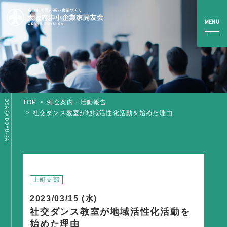
OSAKA DOYU-KAI
TOP
例会案内・活動報告
TOP
社交ダンス教室が地域活性化活動を始めた理由
同友会とは
同友会について
同友会ビジョン
上町支部
ブロック・支部案内・組織紹介
2023/03/15 (水)
調査・資料・提言
社交ダンス教室が地域活性化活動を
始めた理由