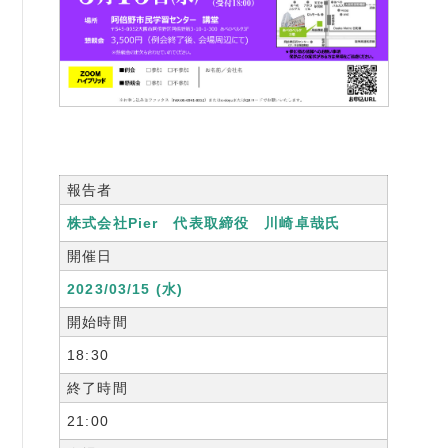
書籍紹介
06-6944-1251
FAX: 06-6941-8352
報告者
大阪市中央区農人橋2丁目-1-30 谷町八木ビル4F
株式会社Pier 代表取締役 川崎卓哉氏
開催日
2023/03/15 (水)
開始時間
18:30
終了時間
21:00