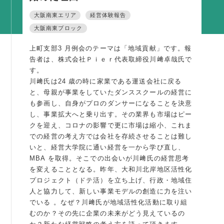
活動内容
大阪南東エリア
経営体験報告
大阪南東ブロック
支部活動
全国行事
上町支部3 月例会のテーマは「地域貢献」です。報
告者は、株式会社Ｐｉｅｒ代表取締役川﨑卓哉氏で
部会活動
す。
同好会活動
川﨑氏は24 歳の時に家業である運送会社に戻る
と、母親が事業をしていたダンススクールの経営に
その他の活動
も参画し、自身がプロのダンサーになることを決意
し、事業拡大へと乗り出す。その業界も市場はピー
同友会の地域づくり
クを迎え、コロナの影響で更に市場は縮小、これま
での経営の考え方では会社を存続させることは難し
SDGS
いと、経営大学院に通い経営を一から学び直し、
MBA を取得。そこでの出会いが川﨑氏の経営思考
産官学連携
を変えることとなる。昨年、大和川北岸地区活性化
障がい者雇用
プロジェクト（ドテ活）を立ち上げ、行政・地域住
人と協力して、新しい事業モデルの創造に力を注い
地域経済
でいる 。なぜ？川﨑氏が地域活性化活動に取り組
キャリア教育
むのか？その先に企業の未来がどう見えているの