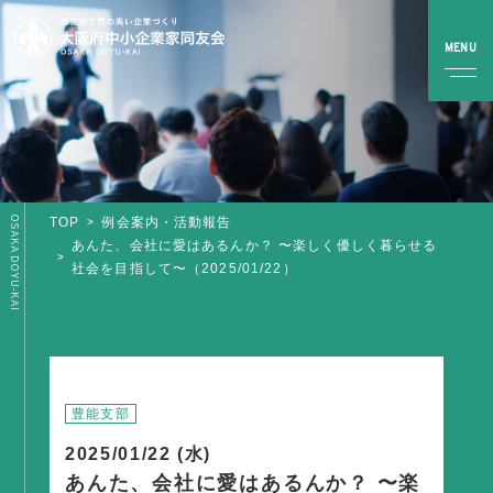
OSAKA DOYU-KAI
TOP
例会案内・活動報告
TOP
あんた、会社に愛はあるんか？ 〜楽しく優しく暮らせる
社会を目指して〜（2025/01/22）
同友会とは
同友会について
同友会ビジョン
ブロック・支部案内・組織紹介
豊能支部
調査・資料・提言
2025/01/22 (水)
あんた、会社に愛はあるんか？ 〜楽