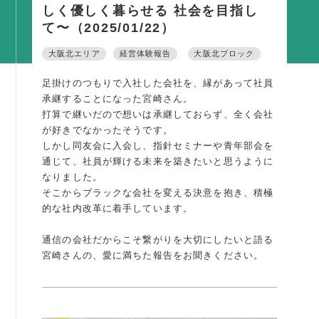
しく優しく暮らせる 社会を目指し
活動内容
て〜（2025/01/22）
支部活動
大阪北エリア
経営体験報告
大阪北ブロック
全国行事
足掛けのつもりで入社した会社を、縁があって社員
部会活動
承継することになった宮崎さん。
同好会活動
打算で継いだので想いは承継しておらず、全く会社
が好きでなかったそうです。
その他の活動
しかし同友会に入会し、指針セミナーや青年部会を
通じて、社員が輝ける未来を築きたいと思うように
なりました。
同友会の地域づくり
そこからブラックな会社を変える決意を抱き、積極
SDGS
的な社内改革に着手しています。
産官学連携
通信の会社だからこそ繋がりを大切にしたいと語る
障がい者雇用
宮崎さんの、愛に満ちた報告をお聞きください。
地域経済
キャリア教育