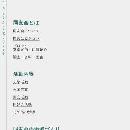
Copyright © Osaka Doyu-kai All rights reserved.
同友会とは
同友会について
同友会ビジョン
ブロック・
支部案内・組織紹介
調査・資料・提言
活動内容
支部活動
全国行事
部会活動
同好会活動
その他の活動
同友会の地域づくり