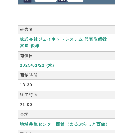
書籍紹介
報告者
株式会社ジェイネットシステム 代表取締役
06-6944-1251
宮﨑 俊雄
FAX: 06-6941-8352
開催日
2025/01/22 (水)
大阪市中央区農人橋2丁目-1-30 谷町八木ビル4F
開始時間
18:30
終了時間
21:00
会場
地域共生センター西館（まるぷらっと西館）