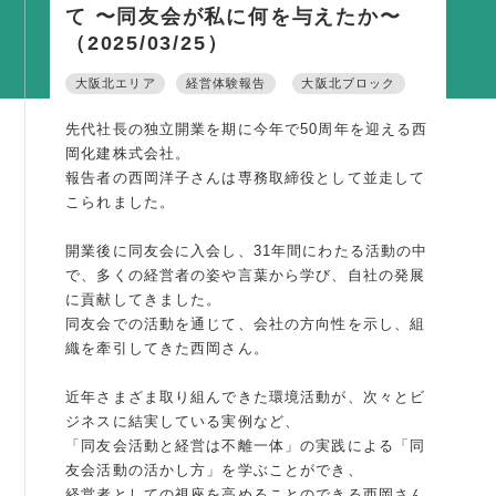
て 〜同友会が私に何を与えたか〜
活動内容
（2025/03/25）
支部活動
大阪北エリア
経営体験報告
大阪北ブロック
全国行事
先代社長の独立開業を期に今年で50周年を迎える西
部会活動
岡化建株式会社。
同好会活動
報告者の西岡洋子さんは専務取締役として並走して
こられました。
その他の活動
開業後に同友会に入会し、31年間にわたる活動の中
で、多くの経営者の姿や言葉から学び、自社の発展
同友会の地域づくり
に貢献してきました。
SDGS
同友会での活動を通じて、会社の方向性を示し、組
織を牽引してきた西岡さん。
産官学連携
障がい者雇用
近年さまざま取り組んできた環境活動が、次々とビ
ジネスに結実している実例など、
地域経済
「同友会活動と経営は不離一体」の実践による「同
友会活動の活かし方」を学ぶことができ、
キャリア教育
経営者としての視座を高めることのできる西岡さん