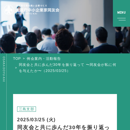
OSAKA DOYU-KAI
TOP
例会案内・活動報告
TOP
同友会と共に歩んだ30年を振り返って 〜同友会が私に何
を与えたか〜（2025/03/25）
同友会とは
同友会について
同友会ビジョン
ブロック・支部案内・組織紹介
三島支部
調査・資料・提言
2025/03/25 (火)
同友会と共に歩んだ30年を振り返っ