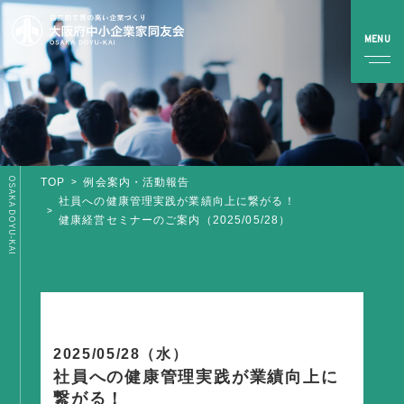
OSAKA DOYU-KAI
TOP
例会案内・活動報告
TOP
社員への健康管理実践が業績向上に繋がる！
健康経営セミナーのご案内（2025/05/28）
同友会とは
同友会について
同友会ビジョン
ブロック・支部案内・組織紹介
2025/05/28（水）
調査・資料・提言
社員への健康管理実践が業績向上に
繋がる！