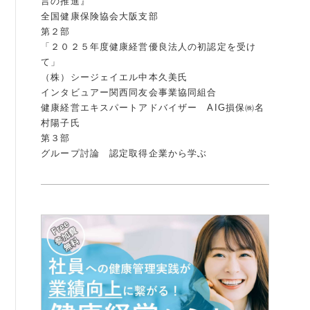
言の推進』
全国健康保険協会大阪支部
例会案内・活動報告
第２部
「２０２５年度健康経営優良法人の初認定を受け
例会案内・活動報告
て」
（株）シージェイエル中本久美氏
入会案内
インタビュアー関西同友会事業協同組合
健康経営エキスパートアドバイザー AIG損保㈱名
入会案内
村陽子氏
第３部
よくある質問
グループ討論 認定取得企業から学ぶ
事務局
事務局のご案内
コンテンツ
コラム
ニュース