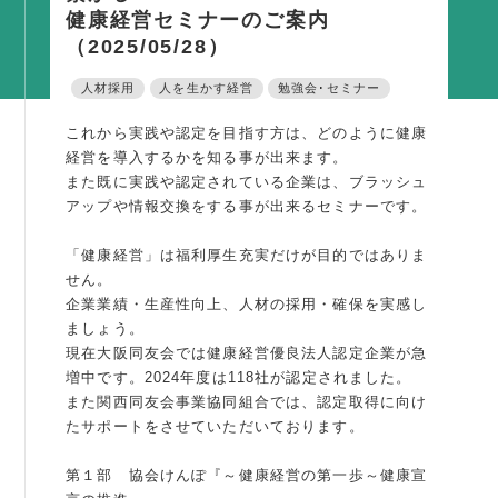
健康経営セミナーのご案内
活動内容
（2025/05/28）
支部活動
人材採用
人を生かす経営
勉強会･セミナー
全国行事
これから実践や認定を目指す方は、どのように健康
部会活動
経営を導入するかを知る事が出来ます。
同好会活動
また既に実践や認定されている企業は、ブラッシュ
アップや情報交換をする事が出来るセミナーです。
その他の活動
「健康経営」は福利厚生充実だけが目的ではありま
同友会の地域づくり
せん。
企業業績・生産性向上、人材の採用・確保を実感し
SDGS
ましょう。
現在大阪同友会では健康経営優良法人認定企業が急
産官学連携
増中です。2024年度は118社が認定されました。
障がい者雇用
また関西同友会事業協同組合では、認定取得に向け
たサポートをさせていただいております。
地域経済
キャリア教育
第１部 協会けんぽ『～健康経営の第一歩～健康宣