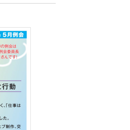
内
ツ
ム
ス
介