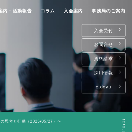
案内・活動報告
コラム
入会案内
事務局のご案内
入会受付
お問合せ
資料請求
P
採用情報
e.doyu
は
て
ン
SCROLL
考と行動（2025/05/27）〜
介