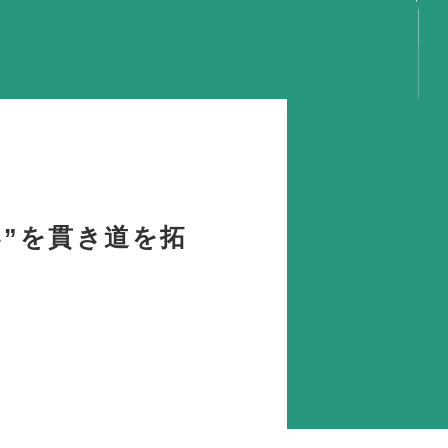
言
容
動
事
動
い”を貫き道を拓
動
動
り
GS
携