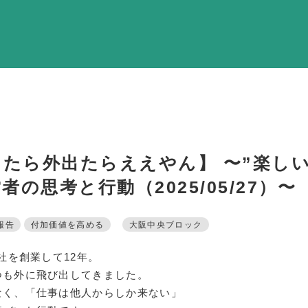
調査・資料・提
活動内
支部活
全国行
部会活
たら外出たらええやん】 〜”楽し
同好会活
者の思考と行動（2025/05/27）〜
その他の活
報告
付加価値を高める
大阪中央ブロック
同友会の地域づく
社を創業して12年。
SD
つも外に飛び出してきました。
なく、「仕事は他人からしか来ない」
産官学連