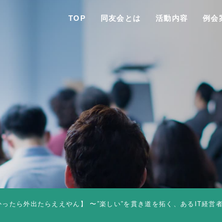
TOP
同友会とは
活動内容
例会
TO
同友会と
同友会につい
同友会ビジョ
ったら外出たらええやん】 〜”楽しい”を貫き道を拓く、あるIT経営者の思
ブロック・支部案内・組織紹