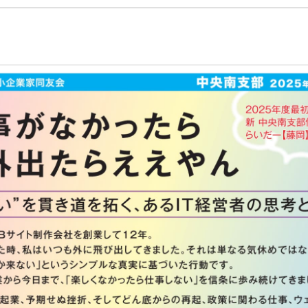
事務局のご案
コンテン
コラ
ニュー
書籍紹
06-6944-1251
AX: 06-6941-8352
大阪市中央区農人橋2丁目-1-30 谷町八木ビル4F