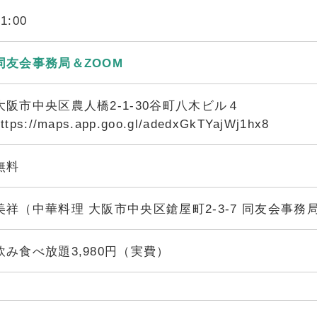
21:00
同友会事務局＆ZOOM
大阪市中央区農人橋2-1-30谷町八木ビル４
https://maps.app.goo.gl/adedxGkTYajWj1hx8
無料
美祥（中華料理 大阪市中央区鎗屋町2-3-7 同友会事
飲み食べ放題3,980円（実費）