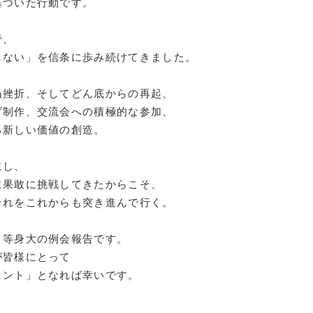
基づいた行動です。
障がい者雇
で、
地域経
しない」を信条に歩み続けてきました。
キャリア教
ぬ挫折、そしてどん底からの再起、
例会案内・活動報
ブ制作、交流会への積極的な参加、
る新しい価値の創造。
例会案内・活動報
にし、
に果敢に挑戦してきたからこそ、
入会案
それをこれからも突き進んで行く。
入会案
。等身大の例会報告です。
よくある質
が皆様にとって
ヒント」となれば幸いです。
事務