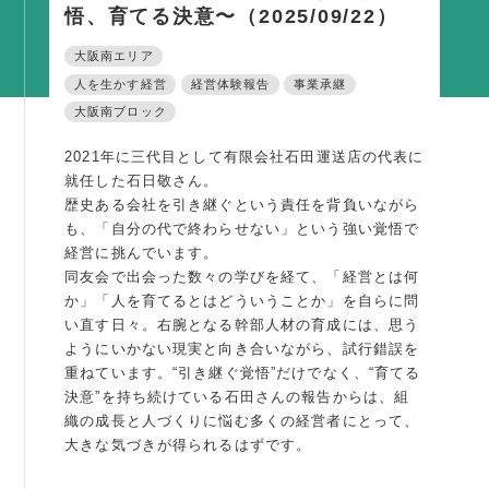
悟、育てる決意〜（2025/09/22）
活動内容
大阪南エリア
支部活動
人を生かす経営
経営体験報告
事業承継
全国行事
大阪南ブロック
部会活動
2021年に三代目として有限会社石田運送店の代表に
同好会活動
就任した石日敬さん。
歴史ある会社を引き継ぐという責任を背負いながら
その他の活動
も、「自分の代で終わらせない」という強い覚悟で
経営に挑んでいます。
同友会の地域づくり
同友会で出会った数々の学びを経て、「経営とは何
か」「人を育てるとはどういうことか」を自らに問
SDGS
い直す日々。右腕となる幹部人材の育成には、思う
ようにいかない現実と向き合いながら、試行錯誤を
産官学連携
重ねています。“引き継ぐ覚悟”だけでなく、“育てる
障がい者雇用
決意”を持ち続けている石田さんの報告からは、組
織の成長と人づくりに悩む多くの経営者にとって、
地域経済
大きな気づきが得られるはずです。
キャリア教育