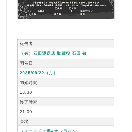
書籍紹介
06-6944-1251
報告者
（有）石田運送店 取締役 石田 敬
FAX: 06-6941-8352
開催日
大阪市中央区農人橋2丁目-1-30 谷町八木ビル4F
2025/09/22（月）
開始時間
18:30
終了時間
21:00
会場
フェニーチェ堺&オンライン