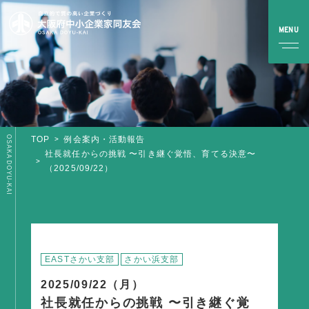
OSAKA DOYU-KAI
TOP
例会案内・活動報告
TOP
社長就任からの挑戦 〜引き継ぐ覚悟、育てる決意〜
（2025/09/22）
同友会とは
同友会について
同友会ビジョン
ブロック・支部案内・組織紹介
EASTさかい支部
さかい浜支部
調査・資料・提言
2025/09/22（月）
社長就任からの挑戦 〜引き継ぐ覚