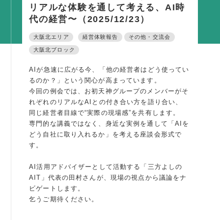
リアルな体験を通して考える、AI時
活動内容
代の経営〜（2025/12/23）
支部活動
大阪北エリア
経営体験報告
その他・交流会
全国行事
大阪北ブロック
部会活動
AIが急速に広がる今、「他の経営者はどう使ってい
同好会活動
るのか？」という関心が高まっています。
今回の例会では、お初天神グループのメンバーがそ
その他の活動
れぞれのリアルなAIとの付き合い方を語り合い、
同じ経営者目線で“実際の現場感”を共有します。
同友会の地域づくり
専門的な講義ではなく、身近な実例を通して「AIを
どう自社に取り入れるか」を考える座談会形式で
SDGS
す。
産官学連携
AI活用アドバイザーとして活動する「三方よしの
障がい者雇用
AIT」代表の田村さんが、現場の視点から議論をナ
ビゲートします。
地域経済
乞うご期待ください。
キャリア教育