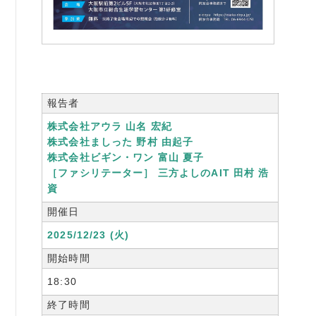
書籍紹介
報告者
06-6944-1251
株式会社アウラ 山名 宏紀
FAX: 06-6941-8352
株式会社ましった 野村 由起子
大阪市中央区農人橋2丁目-1-30 谷町八木ビル4F
株式会社ビギン・ワン 富山 夏子
［ファシリテーター］ 三方よしのAIT 田村 浩
資
開催日
2025/12/23 (火)
開始時間
18:30
終了時間