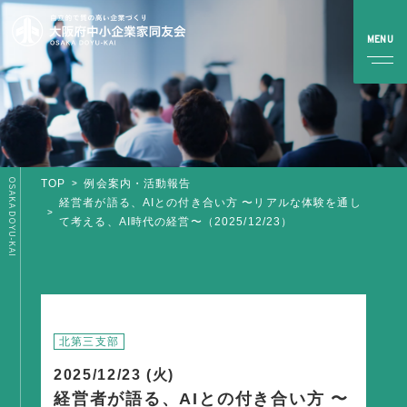
OSAKA DOYU-KAI
TOP
例会案内・活動報告
TOP
経営者が語る、AIとの付き合い方 〜リアルな体験を通し
て考える、AI時代の経営〜（2025/12/23）
同友会とは
同友会について
同友会ビジョン
ブロック・支部案内・組織紹介
北第三支部
調査・資料・提言
2025/12/23 (火)
経営者が語る、AIとの付き合い方 〜