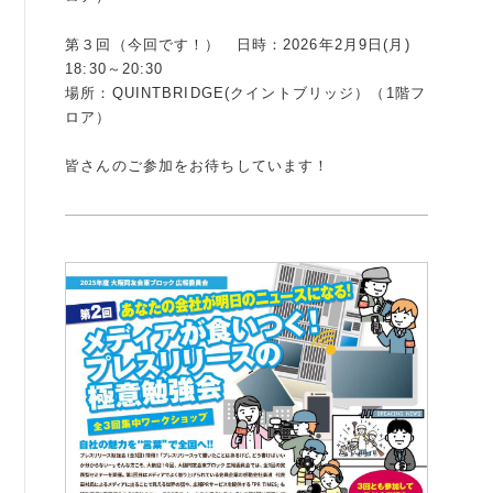
書籍紹介
第３回（今回です！） 日時：2026年2月9日(月)
18:30～20:30
場所：QUINTBRIDGE(クイントブリッジ）（1階フ
ロア）
06-6944-1251
皆さんのご参加をお待ちしています！
FAX: 06-6941-8352
大阪市中央区農人橋2丁目-1-30 谷町八木ビル4F