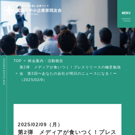
OSAKA DOYU-KAI
TOP
例会案内・活動報告
TOP
第2弾 メディアが食いつく！プレスリリースの極意勉強
会 第3回〜あなたの会社が明日のニュースになる！〜
（2025/02/9）
同友会とは
同友会について
同友会ビジョン
ブロック・支部案内・組織紹介
調査・資料・提言
2025/02/09（月）
第2弾 メディアが食いつく！プレス