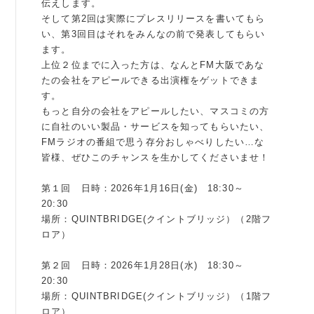
伝えします。
そして第2回は実際にプレスリリースを書いてもら
例会案内・活動報告
い、第3回目はそれをみんなの前で発表してもらい
ます。
例会案内・活動報告
上位２位までに入った方は、なんとFM大阪であな
たの会社をアピールできる出演権をゲットできま
入会案内
す。
もっと自分の会社をアピールしたい、マスコミの方
入会案内
に自社のいい製品・サービスを知ってもらいたい、
FMラジオの番組で思う存分おしゃべりしたい…な
よくある質問
皆様、ぜひこのチャンスを生かしてくださいませ！
事務局
第１回 日時：2026年1月16日(金) 18:30～
20:30
事務局のご案内
場所：QUINTBRIDGE(クイントブリッジ）（2階フ
ロア）
コンテンツ
第２回 日時：2026年1月28日(水) 18:30～
コラム
20:30
場所：QUINTBRIDGE(クイントブリッジ）（1階フ
ニュース
ロア）