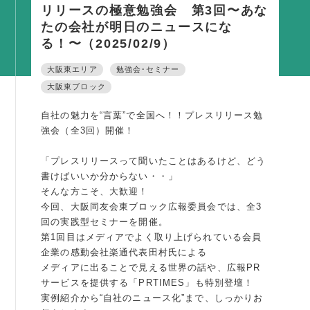
リリースの極意勉強会 第3回〜あな
活動内容
たの会社が明日のニュースにな
支部活動
る！〜（2025/02/9）
全国行事
大阪東エリア
勉強会･セミナー
部会活動
大阪東ブロック
同好会活動
自社の魅力を“言葉”で全国へ！！プレスリリース勉
強会（全3回）開催！
その他の活動
「プレスリリースって聞いたことはあるけど、どう
同友会の地域づくり
書けばいいか分からない・・」
そんな方こそ、大歓迎！
SDGS
今回、大阪同友会東ブロック広報委員会では、全3
回の実践型セミナーを開催。
産官学連携
第1回目はメディアでよく取り上げられている会員
障がい者雇用
企業の感動会社楽通代表田村氏による
メディアに出ることで見える世界の話や、広報PR
地域経済
サービスを提供する「PRTIMES」も特別登壇！
キャリア教育
実例紹介から“自社のニュース化”まで、しっかりお