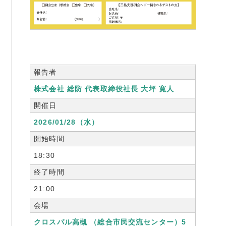
書籍紹介
報告者
06-6944-1251
株式会社 総防 代表取締役社長 大坪 寛人
FAX: 06-6941-8352
開催日
大阪市中央区農人橋2丁目-1-30 谷町八木ビル4F
2026/01/28（水）
開始時間
18:30
終了時間
21:00
会場
クロスパル高槻 （総合市民交流センター）5