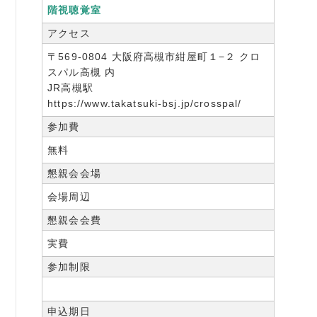
階視聴覚室
アクセス
〒569-0804 大阪府高槻市紺屋町１−２ クロ
スパル高槻 内
JR高槻駅
https://www.takatsuki-bsj.jp/crosspal/
参加費
無料
懇親会会場
会場周辺
懇親会会費
実費
参加制限
申込期日