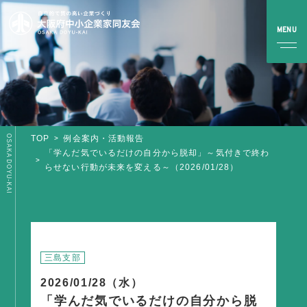
OSAKA DOYU-KAI
TOP
例会案内・活動報告
TOP
「学んだ気でいるだけの自分から脱却」～気付きで終わ
らせない行動が未来を変える～（2026/01/28）
同友会とは
同友会について
同友会ビジョン
ブロック・支部案内・組織紹介
三島支部
調査・資料・提言
2026/01/28（水）
「学んだ気でいるだけの自分から脱