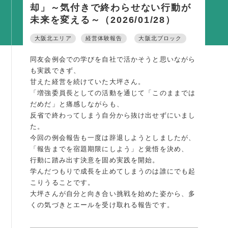
却」～気付きで終わらせない行動が
活動内容
未来を変える～（2026/01/28）
支部活動
大阪北エリア
経営体験報告
大阪北ブロック
全国行事
同友会例会での学びを自社で活かそうと思いながら
部会活動
も実践できず、
同好会活動
甘えた経営を続けていた大坪さん。
「増強委員長としての活動を通じて「このままでは
その他の活動
だめだ」と痛感しながらも、
反省で終わってしまう自分から抜け出せずにいまし
た。
同友会の地域づくり
今回の例会報告も一度は辞退しようとしましたが、
SDGS
「報告までを宿題期限にしよう」と覚悟を決め、
行動に踏み出す決意を固め実践を開始。
産官学連携
学んだつもりで成長を止めてしまうのは誰にでも起
障がい者雇用
こりうることです。
大坪さんが自分と向き合い挑戦を始めた姿から、多
地域経済
くの気づきとエールを受け取れる報告です。
キャリア教育