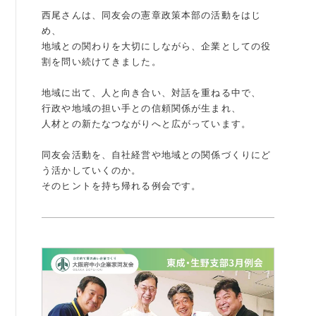
西尾さんは、同友会の憲章政策本部の活動をはじ
例会案内・活動報告
め、
地域との関わりを大切にしながら、企業としての役
例会案内・活動報告
割を問い続けてきました。
入会案内
地域に出て、人と向き合い、対話を重ねる中で、
行政や地域の担い手との信頼関係が生まれ、
入会案内
人材との新たなつながりへと広がっています。
よくある質問
同友会活動を、自社経営や地域との関係づくりにど
う活かしていくのか。
事務局
そのヒントを持ち帰れる例会です。
事務局のご案内
コンテンツ
コラム
ニュース