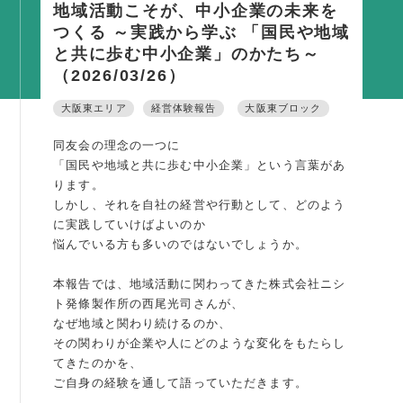
地域活動こそが、中小企業の未来を
活動内容
つくる ～実践から学ぶ 「国民や地域
と共に歩む中小企業」のかたち～
支部活動
（2026/03/26）
全国行事
大阪東エリア
経営体験報告
大阪東ブロック
部会活動
同好会活動
同友会の理念の一つに
「国民や地域と共に歩む中小企業」という言葉があ
その他の活動
ります。
しかし、それを自社の経営や行動として、どのよう
に実践していけばよいのか
同友会の地域づくり
悩んでいる方も多いのではないでしょうか。
SDGS
本報告では、地域活動に関わってきた株式会社ニシ
産官学連携
ト発條製作所の西尾光司さんが、
障がい者雇用
なぜ地域と関わり続けるのか、
その関わりが企業や人にどのような変化をもたらし
地域経済
てきたのかを、
ご自身の経験を通して語っていただきます。
キャリア教育