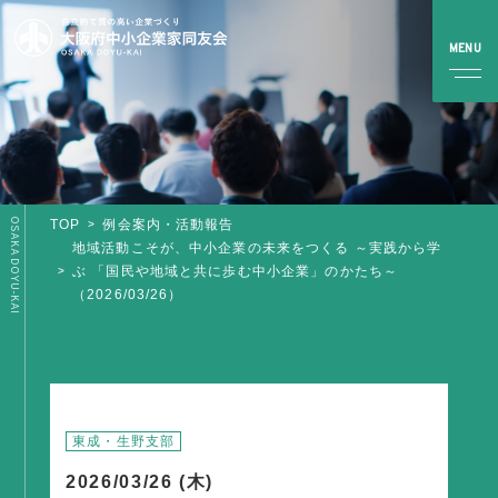
OSAKA DOYU-KAI
TOP
例会案内・活動報告
TOP
地域活動こそが、中小企業の未来をつくる ～実践から学
ぶ 「国民や地域と共に歩む中小企業」のかたち～
（2026/03/26）
同友会とは
同友会について
同友会ビジョン
ブロック・支部案内・組織紹介
東成・生野支部
調査・資料・提言
2026/03/26 (木)