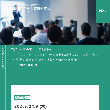
OSAKA DOYU-KAI
TOP
例会案内・活動報告
TOP
「共に学び 共に歩む」伴走支援の経営実践 ～自分一人の
限界を強さに変えた、対話とAIの組織変更～
（2026/03/19）
同友会とは
同友会について
同友会ビジョン
ブロック・支部案内・組織紹介
平野支部
調査・資料・提言
2026/03/19 (木)