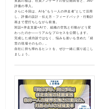
実践の核は、社員アンケートの全公開回答と、360°
評価の導入。
例会案内・活動報告
さらに今回は、AIを“もう一人の伴走者”として活用
し、評価の設計・伝え方・フィードバック・行動計
例会案内・活動報告
画まで壁打ちしながら前進。
対話×伴走支援×AIで、組織の空気と行動がどう変
入会案内
わったのか——リアルなプロセスを公開します。
完成した成功談ではなく、悩みも迷いも含めた「経
入会案内
営の現場そのもの」。
自社に持ち帰れるヒントを、ぜひ一緒に掘り起こし
よくある質問
ましょう。
事務局
事務局のご案内
コンテンツ
コラム
ニュース