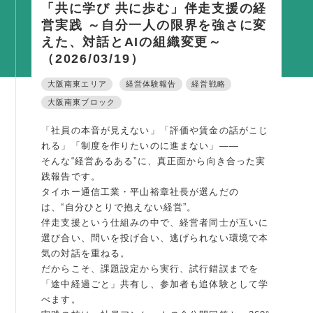
「共に学び 共に歩む」伴走支援の経
活動内容
営実践 ～自分一人の限界を強さに変
えた、対話とAIの組織変更～
支部活動
（2026/03/19）
全国行事
大阪南東エリア
経営体験報告
経営戦略
部会活動
大阪南東ブロック
同好会活動
「社員の本音が見えない」「評価や賃金の話がこじ
その他の活動
れる」「制度を作りたいのに進まない」——
そんな“経営あるある”に、真正面から向き合った実
同友会の地域づくり
践報告です。
タイホー通信工業・平山裕章社長が選んだの
SDGS
は、“自分ひとりで抱えない経営”。
伴走支援という仕組みの中で、経営者同士が互いに
産官学連携
選び合い、問いを投げ合い、逃げられない環境で本
障がい者雇用
気の対話を重ねる。
だからこそ、課題設定から実行、試行錯誤までを
地域経済
「途中経過ごと」共有し、参加者も追体験として学
キャリア教育
べます。