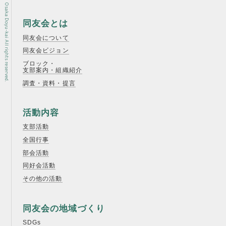
Copyright © Osaka Doyu-kai All rights reserved.
同友会とは
同友会について
同友会ビジョン
ブロック・
支部案内・組織紹介
調査・資料・提言
活動内容
支部活動
全国行事
部会活動
同好会活動
その他の活動
同友会の地域づくり
SDGs