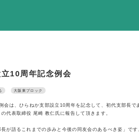
調査・資料・提
活動内
支部活
全国行
部会活
立10周年記念例会
同好会活
その他の活
る
大阪東ブロック
例会は、ひらねか支部設立10周年を記念して、初代支部長で
同友会の地域づく
の代表取締役 尾崎 教仁氏に報告して頂きます。
SD
部長が語るこれまでの歩みと今後の同友会のあるべき姿」です
産官学連