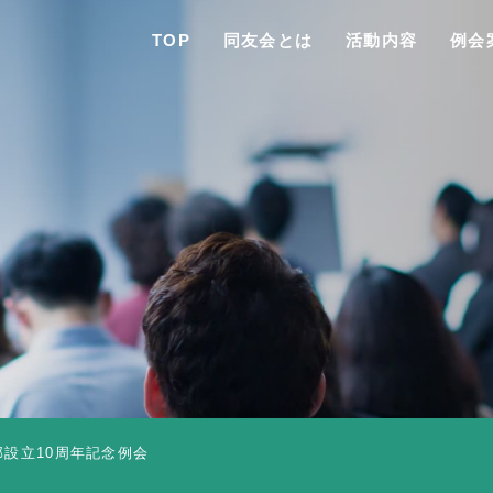
TOP
同友会とは
活動内容
例会
TO
同友会と
同友会につい
同友会ビジョ
設立10周年記念例会
ブロック・支部案内・組織紹