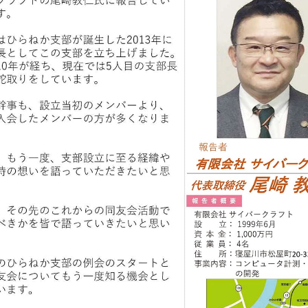
事務局のご案
コンテン
コラ
ニュー
書籍紹
06-6944-1251
AX: 06-6941-8352
大阪市中央区農人橋2丁目-1-30 谷町八木ビル4F