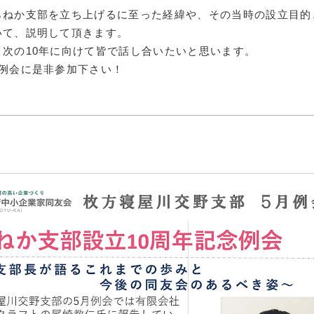
障がい者雇
らねか支部を立ち上げるに至った経緯や、その当時の設立目的
いて、説明して頂きます。
地域経
次の10年に向けて皆で話し合いたいと思います。
キャリア教
の例会に是非参加下さい！
例会案内・活動報
例会案内・活動報
入会案
入会案
よくある質
事務