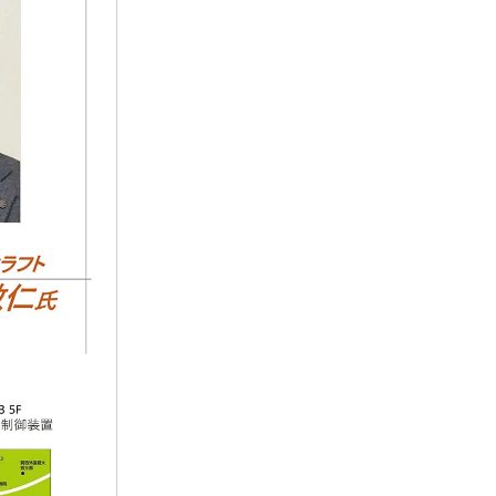
内
ツ
ム
ス
介