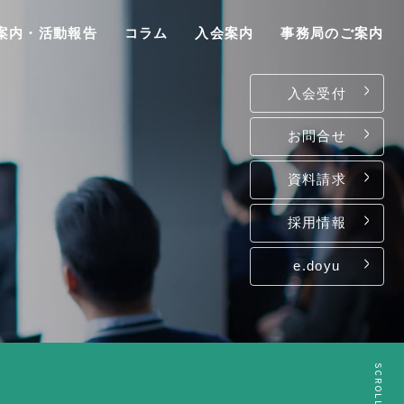
案内・活動報告
コラム
入会案内
事務局のご案内
入会受付
お問合せ
資料請求
P
採用情報
e.doyu
は
て
ン
SCROLL
介