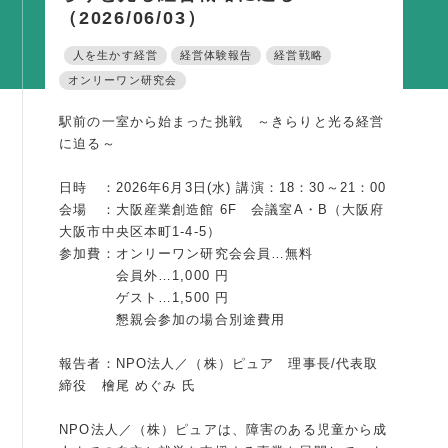
（2026/06/03）
活動内容
人を生かす経営
経営体験報告
経営戦略
支部活動
オンリーワン研究会
全国行事
駅前の一室から始まった挑戦 ～きらりと光る経営
部会活動
に迫る～
同好会活動
日時 ：2026年6月3日(水) 講演：18：30～21：00
その他の活動
会場 ：大阪産業創造館 6F 会議室A・B（大阪府
大阪市中央区本町1-4-5）
同友会の地域づくり
参加費：オンリーワン研究会会員…無料
会員外…1,000 円
SDGS
ゲスト…1,500 円
懇親会参加の場合別途費用
産官学連携
障がい者雇用
報告者：NPO法人／（株）ピュア 理事長/代表取
締役 檜尾 めぐみ 氏
地域経済
キャリア教育
NPO法人／（株）ピュアは、障害のある児童から成