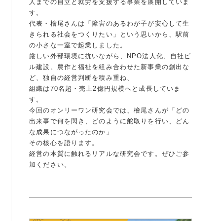
人までの自立と就労を支援する事業を展開していま
す。
例会案内・活動報告
代表・檜尾さんは「障害のあるわが子が安心して生
きられる社会をつくりたい」という思いから、駅前
例会案内・活動報告
の小さな一室で起業しました。
厳しい外部環境に抗いながら、NPO法人化、自社ビ
入会案内
ル建設、農作と福祉を組み合わせた新事業の創出な
ど、独自の経営判断を積み重ね、
入会案内
組織は70名超・売上2億円規模へと成長していま
す。
よくある質問
今回のオンリーワン研究会では、檜尾さんが「どの
出来事で何を閃き、どのように舵取りを行い、どん
事務局
な成果につながったのか」
その核心を語ります。
事務局のご案内
経営の本質に触れるリアルな研究会です。ぜひご参
加ください。
コンテンツ
コラム
ニュース