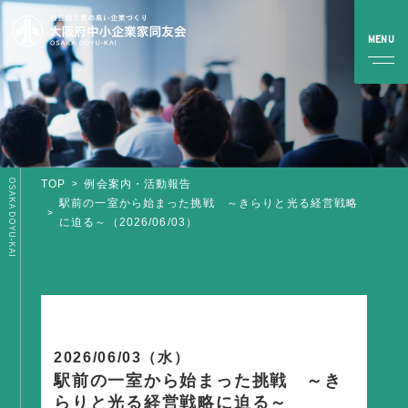
OSAKA DOYU-KAI
TOP
例会案内・活動報告
TOP
駅前の一室から始まった挑戦 ～きらりと光る経営戦略
に迫る～（2026/06/03）
同友会とは
同友会について
同友会ビジョン
ブロック・支部案内・組織紹介
2026/06/03（水）
調査・資料・提言
駅前の一室から始まった挑戦 ～き
らりと光る経営戦略に迫る～