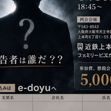
事務局のご案
コンテン
コラ
ニュー
書籍紹
06-6944-1251
AX: 06-6941-8352
大阪市中央区農人橋2丁目-1-30 谷町八木ビル4F