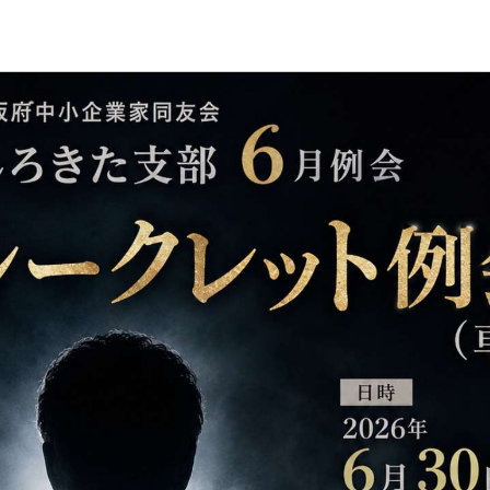
障がい者雇
地域経
キャリア教
例会案内・活動報
例会案内・活動報
入会案
入会案
よくある質
事務