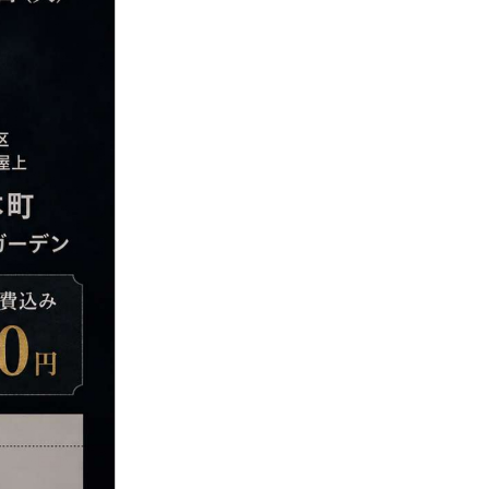
内
ツ
ム
ス
介