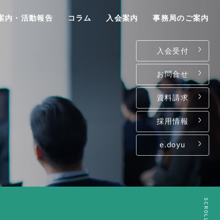
案内・活動報告
コラム
入会案内
事務局のご案内
入会受付
お問合せ
資料請求
P
採用情報
e.doyu
は
て
ン
SCROLL
介