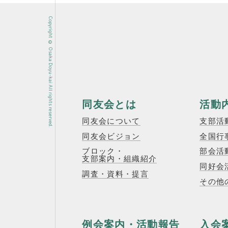
Copyright © Osaka Doyu-kai All rights reserved.
同友会とは
活動
同友会について
支部活
同友会ビジョン
全国行
ブロック・
部会活
支部案内・組織紹介
同好会
調査・資料・提言
その他
例会案内・活動報告
入会