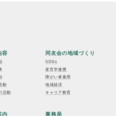
内容
同友会の地域づくり
動
SDGs
事
産官学連携
動
障がい者雇用
活動
地域経済
の活動
キャリア教育
案内
事務局