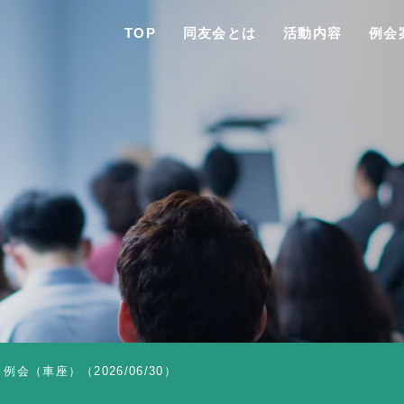
TOP
同友会とは
活動内容
例会
TO
同友会と
同友会につい
同友会ビジョ
会（車座）（2026/06/30）
ブロック・支部案内・組織紹