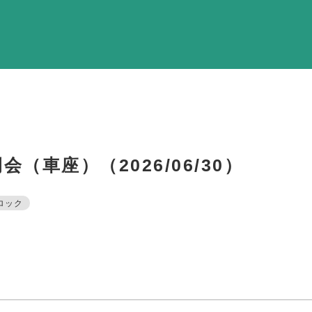
調査・資料・提
活動内
支部活
全国行
部会活
（車座）（2026/06/30）
同好会活
その他の活
ロック
）
同友会の地域づく
SD
産官学連