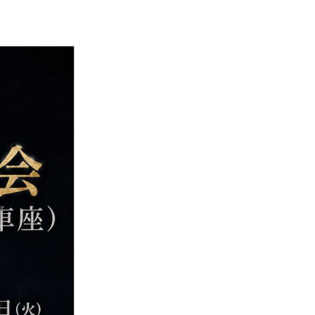
用
済
育
告
告
内
内
問
局