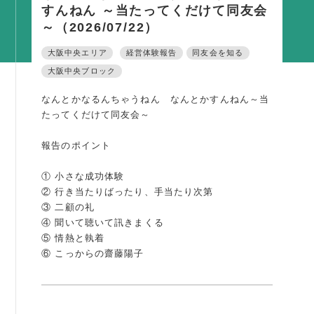
すんねん ～当たってくだけて同友会
活動内容
～（2026/07/22）
支部活動
大阪中央エリア
経営体験報告
同友会を知る
全国行事
大阪中央ブロック
部会活動
なんとかなるんちゃうねん なんとかすんねん～当
同好会活動
たってくだけて同友会～
その他の活動
報告のポイント
同友会の地域づくり
① 小さな成功体験
② 行き当たりばったり、手当たり次第
SDGS
③ 二顧の礼
④ 聞いて聴いて訊きまくる
産官学連携
⑤ 情熱と執着
障がい者雇用
⑥ こっからの齋藤陽子
地域経済
キャリア教育