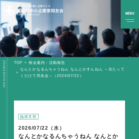
OSAKA DOYU-KAI
TOP
例会案内・活動報告
TOP
なんとかなるんちゃうねん なんとかすんねん ～当たって
くだけて同友会～（2026/07/22）
同友会とは
同友会について
同友会ビジョン
ブロック・支部案内・組織紹介
臨港支部
調査・資料・提言
2026/07/22（水）
なんとかなるんちゃうねん なんとか