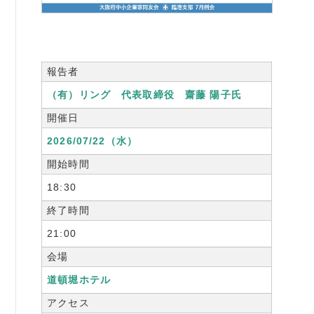
書籍紹介
報告者
（有）リング 代表取締役 齋藤 陽子氏
06-6944-1251
開催日
FAX: 06-6941-8352
2026/07/22（水）
大阪市中央区農人橋2丁目-1-30 谷町八木ビル4F
開始時間
18:30
終了時間
21:00
会場
道頓堀ホテル
アクセス