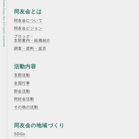
Copyright © Osaka Doyu-kai All rights reserved.
同友会とは
同友会について
同友会ビジョン
ブロック・
支部案内・組織紹介
調査・資料・提言
活動内容
支部活動
全国行事
部会活動
同好会活動
その他の活動
同友会の地域づくり
SDGs