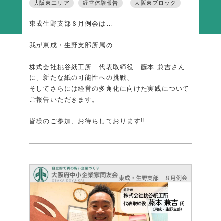
大阪東エリア
経営体験報告
大阪東ブロック
活動内容
東成生野支部８月例会は…
支部活動
我が東成・生野支部所属の
全国行事
部会活動
株式会社桃谷紙工所 代表取締役 藤本 兼吉さん
に、新たな紙の可能性への挑戦、
同好会活動
そしてさらには経営の多角化に向けた実践について
その他の活動
ご報告いただきます。
皆様のご参加、お待ちしております‼
同友会の地域づくり
SDGS
産官学連携
障がい者雇用
地域経済
キャリア教育