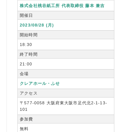
書籍紹介
株式会社桃谷紙工所 代表取締役 藤本 兼吉
開催日
2023/08/28 (月)
開始時間
06-6944-1251
18:30
FAX: 06-6941-8352
終了時間
21:00
大阪市中央区農人橋2丁目-1-30 谷町八木ビル4F
会場
クレアホール・ふせ
アクセス
〒577-0058 大阪府東大阪市足代北2-1-13-
101
参加費
無料