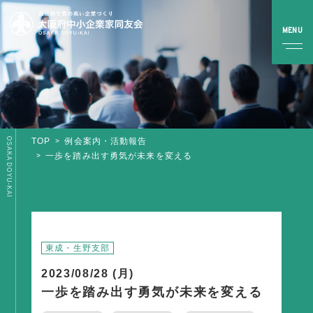
OSAKA DOYU-KAI
TOP
例会案内・活動報告
TOP
一歩を踏み出す勇気が未来を変える
同友会とは
同友会について
同友会ビジョン
東成・生野支部
ブロック・支部案内・組織紹介
2023/08/28 (月)
調査・資料・提言
一歩を踏み出す勇気が未来を変える