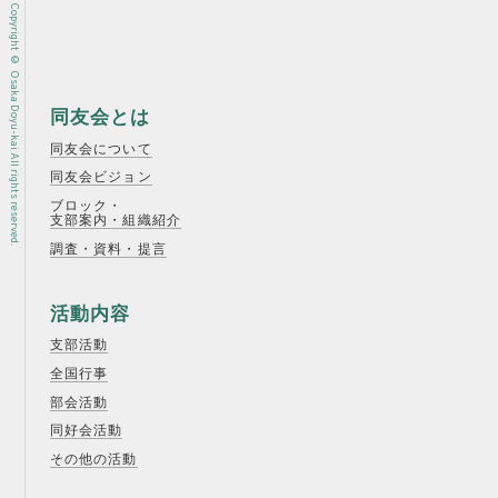
Copyright © Osaka Doyu-kai All rights reserved.
同友会とは
同友会について
同友会ビジョン
ブロック・
支部案内・組織紹介
調査・資料・提言
活動内容
支部活動
全国行事
部会活動
同好会活動
その他の活動