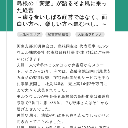
島根の「変態」が語るそよ風に乗っ
活動内容
た経営
～歯を食いしばる経営ではなく、面
支部活動
白い方へ、楽しい方へ進むべし。～
全国行事
大阪南エリア
経営体験報告
大阪南ブロック
部会活動
同好会活動
河南支部10月例会は、島根同友会 代表理事 モルツ
ウェル株式会社 代表取締役社長 野津 積氏にご報告
その他の活動
いただきます。
夫婦二人で8坪のほっかほっか弁当店からスター
ト。そこから27年。今では、高齢者施設向け調理済
同友会の地域づくり
み食品の製造販売、在宅高齢者配食サービスを中心
SDGS
に事業展開し、社員148名 売上高14億2千万円に
まで大きく成長されました。
産官学連携
モルツウェルが根を張る島根県の高齢化率は都道府
障がい者雇用
県別で7番目に悪い35％。でも野津さんはそこから
逃げませんでした。
地域経済
仲間や周り、地域や行政をも巻き込んでしっかりと
向き合ってこられました。
キャリア教育
結果、野津さんや島根県は、日本が2040年に直面す