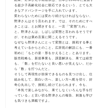
る超少子高齢化社会に順応できるという、とても大
例会案内・活動報告
きなアドバンテージを手に入れています。
変わらないためには変わり続けなければならない、
例会案内・活動報告
野津さんはそう言われます。では、そのためにすべ
きことは、とお聞きすると、一言「"変態"たれ」
入会案内
と。野津さんは、しばしば変態と言われるそうです
が、それは褒め言葉に聞こえるそうです。
入会案内
なぜなら野津さんにとって変態とは、挑戦する事と
考えているからとのこと。広辞苑の解説にも、一番
よくある質問
初めに「もとの姿・形をかえること」とあります。
販売戦略も、新規事業も、課題解決も、果ては経営
事務局
も、「数」を打たないと良い悪いが見えない。だか
ら「数」を打つんだと。
事務局のご案内
そうして再現性が担保できるものを見つけ出し、仕
組み化して、面白い方へ、楽しい方へ舵を切り、好
奇心丸出しで、挑戦し続けておられます。今も、
コンテンツ
「本気で楽しみながら、果てしなくいろんな手を打
っている」と言い切る野津さんの報告、刺激も学び
コラム
も気づきも満載ですよ。
ニュース