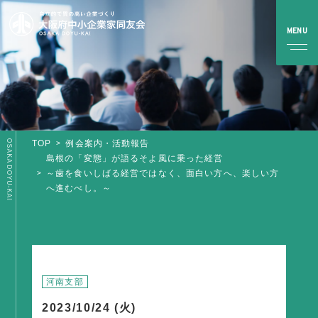
OSAKA DOYU-KAI
TOP
例会案内・活動報告
TOP
島根の「変態」が語るそよ風に乗った経営
～歯を食いしばる経営ではなく、面白い方へ、楽しい方
へ進むべし。～
同友会とは
同友会について
同友会ビジョン
ブロック・支部案内・組織紹介
河南支部
調査・資料・提言
2023/10/24 (火)