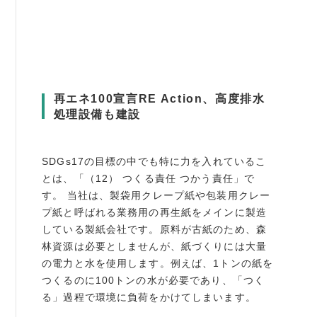
例会案内・活動報告
例会案内・活動報告
入会案内
再エネ100宣言RE Action、高度排水
処理設備も建設
入会案内
よくある質問
SDGs17の目標の中でも特に力を入れているこ
とは、「（12） つくる責任 つかう責任」で
事務局
す。 当社は、製袋用クレープ紙や包装用クレー
プ紙と呼ばれる業務用の再生紙をメインに製造
事務局のご案内
している製紙会社です。原料が古紙のため、森
林資源は必要としませんが、紙づくりには大量
コンテンツ
の電力と水を使用します。例えば、1トンの紙を
つくるのに100トンの水が必要であり、「つく
コラム
る」過程で環境に負荷をかけてしまいます。
ニュース