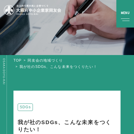
OSAKA DOYU-KAI
TOP
同友会の地域づくり
TOP
我が社のSDGs、こんな未来をつくりたい！
同友会とは
同友会について
同友会ビジョン
SDGs
ブロック・支部案内・組織紹介
我が社のSDGs、こんな未来をつく
調査・資料・提言
りたい！