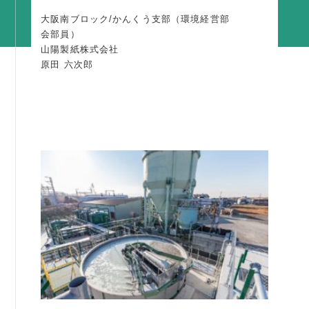
活動内容
大阪南ブロック/かんくう支部（環境経営部
会部員）
支部活動
山陽製紙株式会社
全国行事
原田 六次郎
部会活動
同好会活動
その他の活動
同友会の地域づくり
SDGS
産官学連携
障がい者雇用
地域経済
キャリア教育