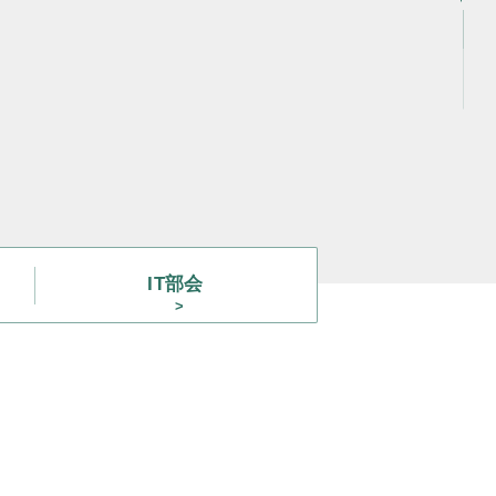
言
容
動
事
動
動
IT部会
動
り
GS
携