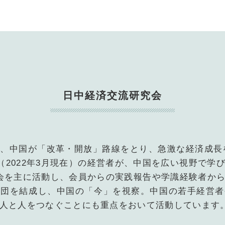
障がい者雇
地域経
キャリア教
例会案内・活動報
日中経済交流研究会
例会案内・活動報
入会案
、中国が「改革・開放」路線をとり、急激な経済成長を
入会案
社（2022年3月現在）の経営者が、中国を広い視野で学
会を主に活動し、会員からの実践報告や学識経験者か
よくある質
中団を結成し、中国の「今」を視察。中国の若手経営者
人と人をつなぐことにも重点をおいて活動しています
事務