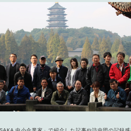
事務局のご案
コンテン
コラ
ニュー
書籍紹
06-6944-1251
AX: 06-6941-8352
大阪市中央区農人橋2丁目-1-30 谷町八木ビル4F
SAKA 中小企業家」で紹介した記事や訪中団の記録