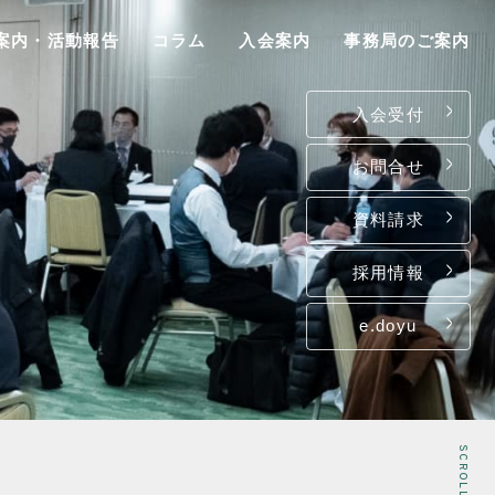
案内・活動報告
コラム
入会案内
事務局のご案内
入会受付
お問合せ
資料請求
P
採用情報
e.doyu
は
て
ン
SCROLL
介