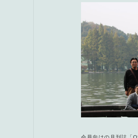
F
会員向けの月刊誌「O