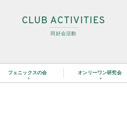
調査・資料・提
CLUB ACTIVITIES
活動内
同好会活動
支部活
全国行
部会活
同好会活
フェニックス
の会
オンリーワン
研究会
その他の活
同友会の地域づく
SD
産官学連