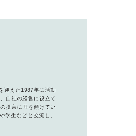
用
済
育
告
告
内
迎えた1987年に活動
内
び、自社の経営に役立て
らの提言に耳を傾けてい
問
や学生などと交流し、
。
局