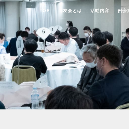
TOP
同友会とは
活動内容
例会
TO
同友会と
同友会につい
同友会ビジョ
ブロック・支部案内・組織紹