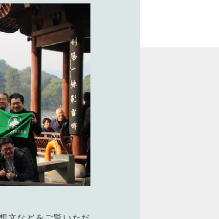
内
ツ
ム
ス
介
感想文などをご覧いただ