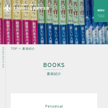
OSAKA DOYU-KAI
TOP
書籍紹介
TOP
BOOKS
同友会とは
書籍紹介
同友会について
同友会ビジョン
ブロック・支部案内・組織紹介
調査・資料・提言
Periodical