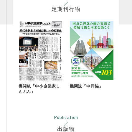
活動内容
定期刊行物
支部活動
全国行事
部会活動
同好会活動
その他の活動
同友会の地域づくり
SDGS
機関紙「中小企業家し
機関誌「中同協」
んぶん」
産官学連携
障がい者雇用
地域経済
Publication
キャリア教育
出版物