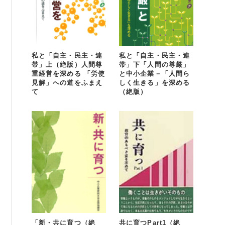
私と「自主・民主・連
私と「自主・民主・連
帯」上（絶版）人間尊
帯」下「人間の尊厳」
重経営を深める 「労使
と中小企業－「人間ら
見解」への道をふまえ
しく生きる」を深める
て
（絶版）
「新・共に育つ（絶
共に育つPart1（絶