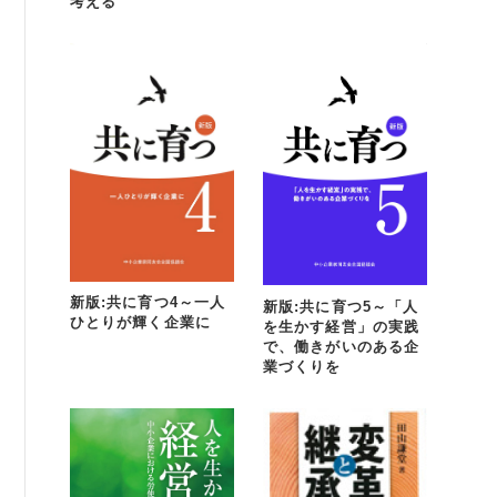
考える
新版:共に育つ4～一人
新版:共に育つ5～「人
ひとりが輝く企業に
を生かす経営」の実践
で、働きがいのある企
業づくりを