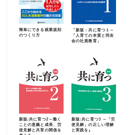
書籍紹介
簡単にできる就業規則
「新版：共に育つ１～
のつくり方
「人育ての本質と同友
会の社員教育」
06-6944-1251
FAX: 06-6941-8352
大阪市中央区農人橋2丁目-1-30 谷町八木ビル4F
新版:共に育つ2～働く
新版:共に育つ3 ～「労
ことの意義と成長、労
使見解」の正しい理解
使見解と共育の関係を
と実践を』