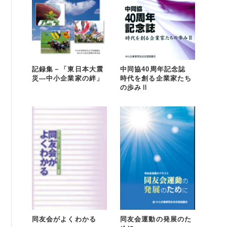
記録集－「東日本大震
中同協40周年記念誌
災―中小企業家の絆」
時代を創る企業家たち
の歩みⅡ
同友会がよくわかる
同友会運動の発展のた