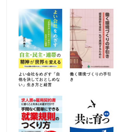
例会案内・活動報告
例会案内・活動報告
入会案内
入会案内
よくある質問
よい会社をめざす「自
働く環境づくりの手引
事務局
他を決しておとしめな
き
い」生き方と経営
事務局のご案内
コンテンツ
コラム
ニュース