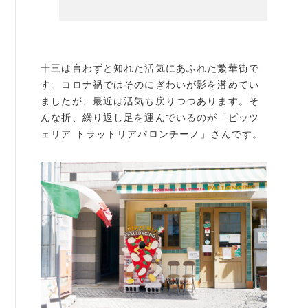
例会案内・活動報告
例会案内・活動報告
十三は言わずと知れた活気にあふれた繁華街で
す。コロナ禍ではそのにぎわいが影を潜めてい
入会案内
ましたが、最近は活気も戻りつつあります。そ
んな折、繰り返し足を運んでいるのが「ピッツ
入会案内
ェリア トラットリアパロンチーノ」さんです。
よくある質問
事務局
事務局のご案内
コンテンツ
コラム
ニュース