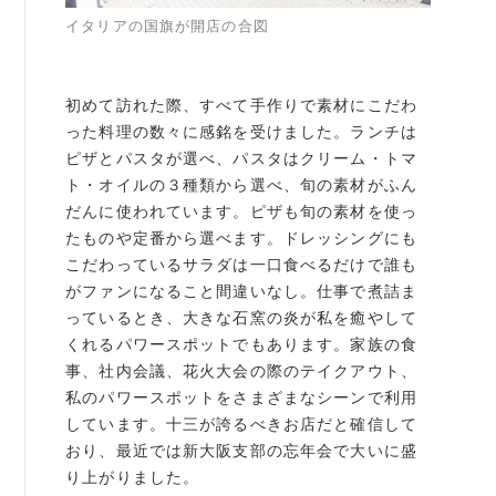
書籍紹介
イタリアの国旗が開店の合図
初めて訪れた際、すべて手作りで素材にこだわ
った料理の数々に感銘を受けました。ランチは
ピザとパスタが選べ、パスタはクリーム・トマ
06-6944-1251
ト・オイルの３種類から選べ、旬の素材がふん
FAX: 06-6941-8352
だんに使われています。ピザも旬の素材を使っ
たものや定番から選べます。ドレッシングにも
大阪市中央区農人橋2丁目-1-30 谷町八木ビル4F
こだわっているサラダは一口食べるだけで誰も
がファンになること間違いなし。仕事で煮詰ま
っているとき、大きな石窯の炎が私を癒やして
くれるパワースポットでもあります。家族の食
事、社内会議、花火大会の際のテイクアウト、
私のパワースポットをさまざまなシーンで利用
しています。十三が誇るべきお店だと確信して
おり、最近では新大阪支部の忘年会で大いに盛
り上がりました。