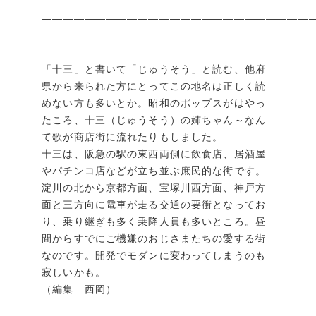
——————————————————————————
「十三」と書いて「じゅうそう」と読む、他府
県から来られた方にとってこの地名は正しく読
めない方も多いとか。昭和のポップスがはやっ
たころ、十三（じゅうそう）の姉ちゃん～なん
て歌が商店街に流れたりもしました。
十三は、阪急の駅の東西両側に飲食店、居酒屋
やパチンコ店などが立ち並ぶ庶民的な街です。
淀川の北から京都方面、宝塚川西方面、神戸方
面と三方向に電車が走る交通の要衝となってお
り、乗り継ぎも多く乗降人員も多いところ。昼
間からすでにご機嫌のおじさまたちの愛する街
なのです。開発でモダンに変わってしまうのも
寂しいかも。
（編集 西岡）