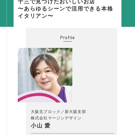
十三で見つけたおいしいお店
活動内容
〜あらゆるシーンで活用できる本格
イタリアン〜
支部活動
全国行事
Profile
部会活動
同好会活動
その他の活動
同友会の地域づくり
SDGS
産官学連携
障がい者雇用
大阪北ブロック／新大阪支部
株式会社マージンデザイン
地域経済
小山 愛
キャリア教育