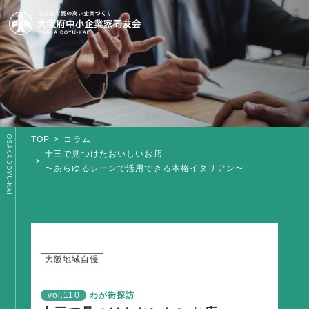
OSAKA DOYU-KAI
TOP
コラム
TOP
十三で見つけたおいしいお店
〜あらゆるシーンで活用できる本格イタリアン〜
同友会とは
同友会について
同友会ビジョン
ブロック・支部案内・組織紹介
大阪地域自慢
調査・資料・提言
vol.110
わが街探訪