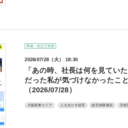
障がい者雇
地域経
キャリア教
例会案内・活動報
西成・住之江支部
例会案内・活動報
2026/07/28（火） 18:30
「あの時、社長は何を見ていたの
入会案
だった私が気づけなかったこ
（2026/07/28）
入会案
よくある質
大阪南東エリア
人を生かす経営
経営体験報告
労使
事務