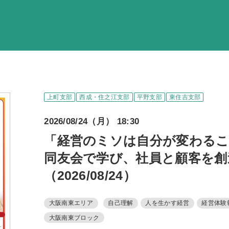
調査・資料・提
活動内
支部活
全国行
上町支部
西成・住之江支部
平野支部
東住吉支部
部会活
2026/08/24（月） 18:30
同好会活
「経営のミソは自分が変わるこ
その他の活
同友会で学び、社員と顧客を創
（2026/08/24）
同友会の地域づく
SD
大阪南東エリア
自己理解
人を生かす経営
経営体験
大阪南東ブロック
産官学連