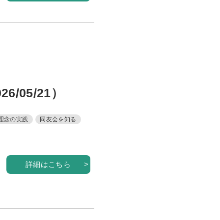
内
ツ
ム
ス
/05/21）
介
理念の実践
同友会を知る
詳細はこちら