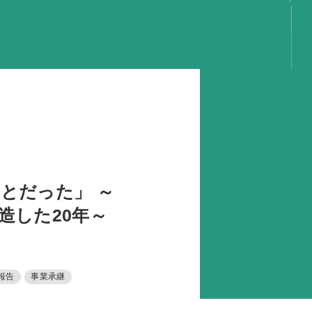
言
容
動
事
動
動
とだった」 ～
動
造した20年～
り
GS
報告
事業承継
携