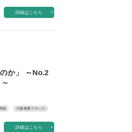
用
詳細はこちら
済
育
告
告
か」 ～No.2
内
と～
内
問
関係
大阪南東ブロック
局
詳細はこちら