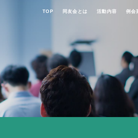
TOP
同友会とは
活動内容
例会
TO
同友会と
同友会につい
同友会ビジョ
ブロック・支部案内・組織紹