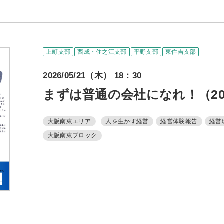
事務局のご案
コンテン
上町支部
西成・住之江支部
平野支部
東住吉支部
コラ
2026/05/21（木） 18：30
ニュー
まずは普通の会社になれ！（2026
書籍紹
大阪南東エリア
人を生かす経営
経営体験報告
経営
大阪南東ブロック
06-6944-1251
AX: 06-6941-8352
大阪市中央区農人橋2丁目-1-30 谷町八木ビル4F