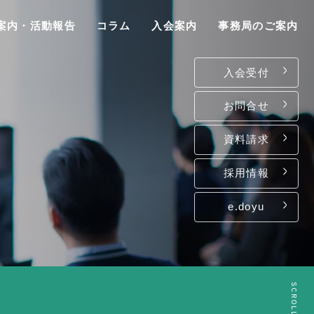
案内・活動報告
コラム
入会案内
事務局のご案内
入会受付
お問合せ
資料請求
P
採用情報
e.doyu
は
て
ン
SCROLL
介