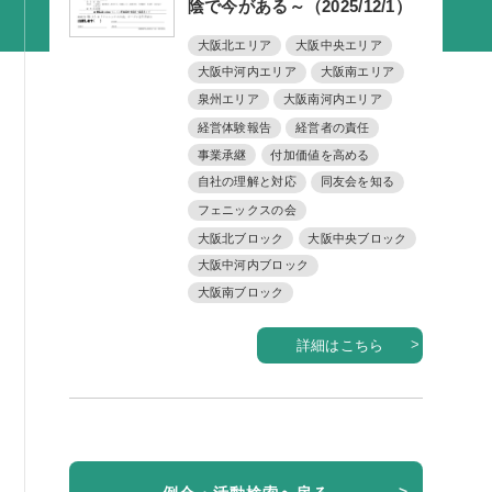
陰で今がある～（2025/12/1）
活動内容
大阪北エリア
大阪中央エリア
支部活動
大阪中河内エリア
大阪南エリア
全国行事
泉州エリア
大阪南河内エリア
経営体験報告
経営者の責任
部会活動
事業承継
付加価値を高める
同好会活動
自社の理解と対応
同友会を知る
フェニックスの会
その他の活動
大阪北ブロック
大阪中央ブロック
大阪中河内ブロック
同友会の地域づくり
大阪南ブロック
SDGS
詳細はこちら
産官学連携
障がい者雇用
地域経済
キャリア教育