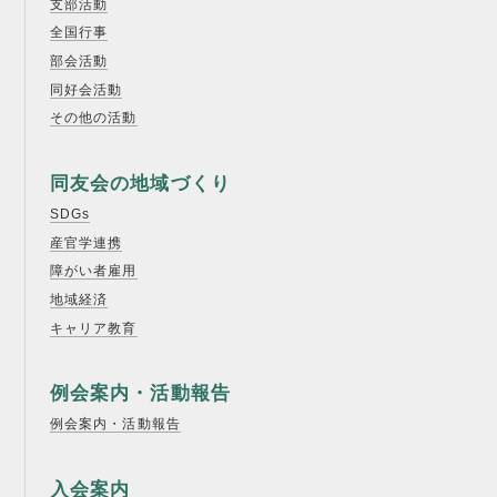
支部活動
書籍紹介
全国行事
部会活動
同好会活動
その他の活動
06-6944-1251
同友会の地域づくり
FAX: 06-6941-8352
SDGs
産官学連携
大阪市中央区農人橋2丁目-1-30 谷町八木ビル4F
障がい者雇用
地域経済
キャリア教育
例会案内・活動報告
例会案内・活動報告
入会案内