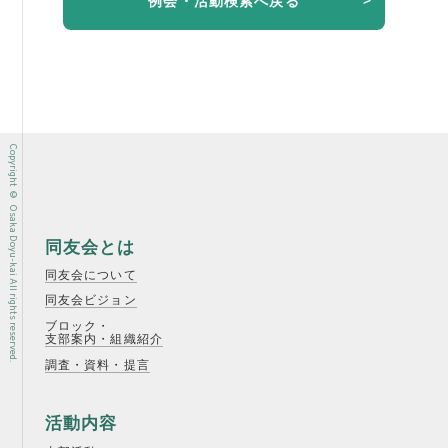
例会・活動検索へ戻る
例会案内・活動報告
例会案内・活動報告
入会案内
Copyright © Osaka Doyu-kai All rights reserved.
入会案内
よくある質問
同友会とは
事務局
同友会について
事務局のご案内
同友会ビジョン
ブロック・
支部案内・組織紹介
コンテンツ
調査・資料・提言
コラム
活動内容
ニュース