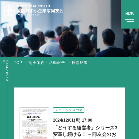
I
O
S
A
K
A
D
O
Y
U
-
K
A
TOP
例会案内・活動報告
検索結果
TOP
同友会とは
同友会について
同友会ビジョン
フェニックスの会
ブロック・支部案内・組織紹介
2024/12/01(月) 17:00
調査・資料・提言
「どうする経営者」シリーズ3
変革し続ける！ ～同友会のお