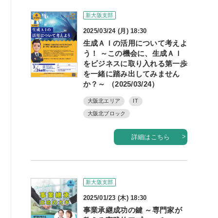
書籍紹介
新大阪支部
2025/03/24 (月) 18:30
生成ＡＩの活用について考えよ
う！ ～この機会に、生成ＡＩ
をビジネスに取り入れる第一歩
06-6944-1251
を一緒に踏み出してみません
か？～ （2025/03/24）
FAX: 06-6941-8352
大阪北エリア
IT
大阪市中央区農人橋2丁目-1-30 谷町八木ビル4F
大阪北ブロック
詳細はこちら
新大阪支部
2025/01/23 (木) 18:30
事業承継成功の鍵 ～専門家が