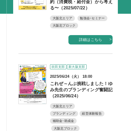
約（消費税・給付金）から考え
活動内容
る〜（2025/07/22）
支部活動
大阪北エリア
勉強会･セミナー
大阪北ブロック
全国行事
部会活動
詳細はこちら
同好会活動
その他の活動
吹田支部
新大阪支部
同友会の地域づくり
2025/06/24（火） 18:00
これぜ～んぶ挑戦しました！ゆ
SDGS
み先生のブランディング奮闘記
産官学連携
（2025/06/24）
障がい者雇用
大阪北エリア
ブランディング
経営体験報告
地域経済
補助金･助成金
キャリア教育
大阪北ブロック