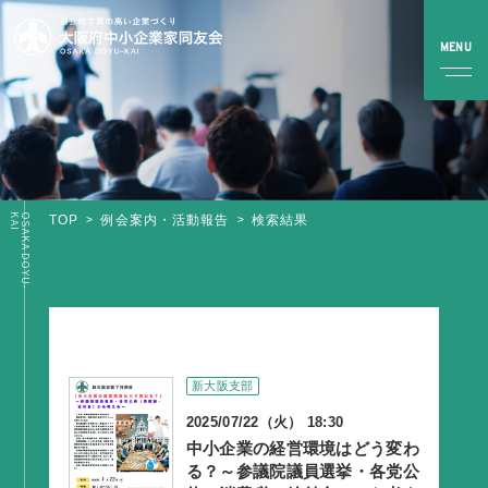
I
O
S
A
K
A
D
O
Y
U
-
K
A
TOP
例会案内・活動報告
検索結果
TOP
同友会とは
同友会について
同友会ビジョン
新大阪支部
ブロック・支部案内・組織紹介
2025/07/22（火） 18:30
調査・資料・提言
中小企業の経営環境はどう変わ
る？～参議院議員選挙・各党公