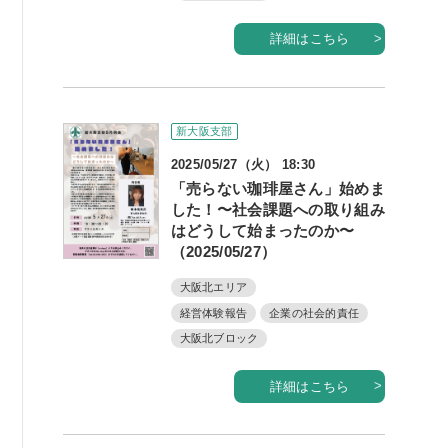
例会案内・活動報告
詳細はこちら
例会案内・活動報告
入会案内
新大阪支部
2025/05/27（火） 18:30
入会案内
「売らない珈琲屋さん」始めま
よくある質問
した！〜社会課題への取り組み
はどうして始まったのか〜
（2025/05/27）
事務局
大阪北エリア
事務局のご案内
経営体験報告
企業の社会的責任
大阪北ブロック
コンテンツ
詳細はこちら
コラム
ニュース