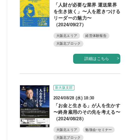
「人財が必要な業界 運送業界
を生き抜く」〜人を惹きつける
リーダーの魅力〜
（2024/09/27）
大阪北エリア
経営体験報告
大阪北ブロック
詳細はこちら
新大阪支部
2024/08/28 (水) 18:30
「お金と生きる」が人を生かす
〜終身雇用のその先を考える〜
（2024/08/28）
大阪北エリア
勉強会･セミナー
大阪北ブロック