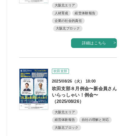
大阪北エリア
人材育成
経営体験報告
企業の社会的責任
大阪北ブロック
詳細はこちら
吹田支部
2025/08/26（火） 18:00
吹田支部８月例会〜新会員さん
いらっしゃい！例会〜
（2025/08/26）
大阪北エリア
経営体験報告
自社の理解と対応
大阪北ブロック