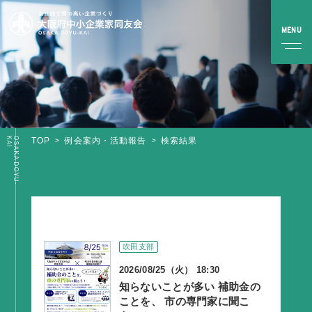
I
O
S
A
K
A
D
O
Y
U
-
K
A
TOP
例会案内・活動報告
検索結果
TOP
同友会とは
同友会について
同友会ビジョン
吹田支部
ブロック・支部案内・組織紹介
2026/08/25（火） 18:30
調査・資料・提言
知らないことが多い 補助金の
ことを、 市の専門家に聞こ