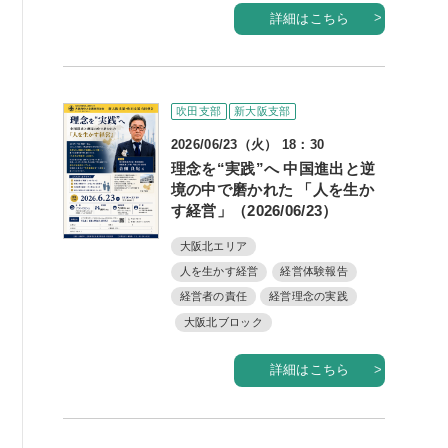
詳細はこちら
例会案内・活動報告
例会案内・活動報告
吹田支部
新大阪支部
入会案内
2026/06/23（火） 18：30
理念を“実践”へ 中国進出と逆
入会案内
境の中で磨かれた 「人を生か
よくある質問
す経営」（2026/06/23）
大阪北エリア
事務局
人を生かす経営
経営体験報告
経営者の責任
経営理念の実践
事務局のご案内
大阪北ブロック
コンテンツ
詳細はこちら
コラム
ニュース