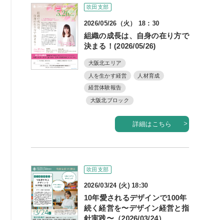
吹田支部
書籍紹介
2026/05/26（火） 18：30
組織の成長は、自身の在り方で
決まる！(2026/05/26)
大阪北エリア
06-6944-1251
人を生かす経営
人材育成
経営体験報告
FAX: 06-6941-8352
大阪北ブロック
大阪市中央区農人橋2丁目-1-30 谷町八木ビル4F
詳細はこちら
吹田支部
2026/03/24 (火) 18:30
10年愛されるデザインで100年
続く経営を〜デザイン経営と指
針実践〜（2026/03/24）