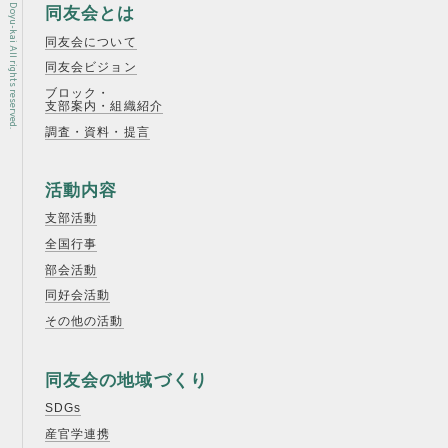
Copyright © Osaka Doyu-kai All rights reserved.
同友会とは
同友会について
同友会ビジョン
ブロック・
支部案内・組織紹介
調査・資料・提言
活動内容
支部活動
全国行事
部会活動
同好会活動
その他の活動
同友会の地域づくり
SDGs
産官学連携