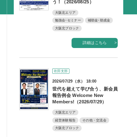
う！（2026/08/25）
活動内容
大阪北エリア
支部活動
勉強会･セミナー
補助金･助成金
全国行事
大阪北ブロック
部会活動
詳細はこちら
同好会活動
その他の活動
吹田支部
同友会の地域づくり
2026/07/29（水） 18:00
世代を超えて学び合う、新会員
SDGS
報告例会 Welcome New
産官学連携
Members!（2026/07/29）
障がい者雇用
大阪北エリア
地域経済
経営体験報告
その他・交流会
大阪北ブロック
キャリア教育