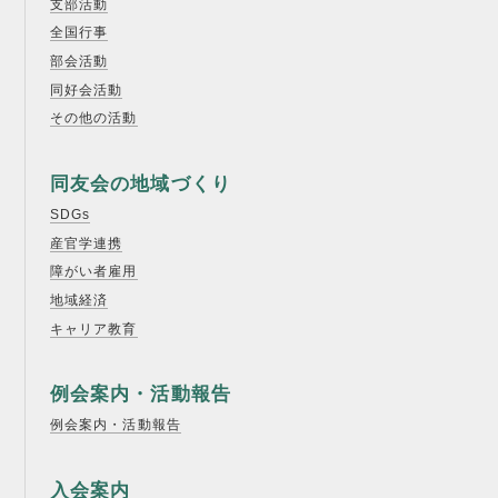
支部活動
書籍紹介
全国行事
部会活動
同好会活動
その他の活動
06-6944-1251
同友会の地域づくり
FAX: 06-6941-8352
SDGs
産官学連携
大阪市中央区農人橋2丁目-1-30 谷町八木ビル4F
障がい者雇用
地域経済
キャリア教育
例会案内・活動報告
例会案内・活動報告
入会案内