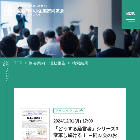
I
O
S
A
K
A
D
O
Y
U
-
K
A
TOP
例会案内・活動報告
検索結果
TOP
同友会とは
同友会について
同友会ビジョン
フェニックスの会
ブロック・支部案内・組織紹介
2024/12/01(月) 17:00
調査・資料・提言
「どうする経営者」シリーズ3
変革し続ける！ ～同友会のお