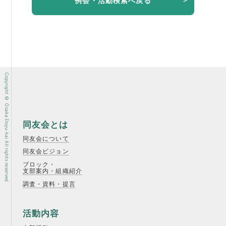
例会・活動検索へ戻る
例会案内・活動報告
例会案内・活動報告
入会案内
Copyright © Osaka Doyu-kai All rights reserved.
入会案内
よくある質問
同友会とは
事務局
同友会について
事務局のご案内
同友会ビジョン
ブロック・
支部案内・組織紹介
コンテンツ
調査・資料・提言
コラム
活動内容
ニュース