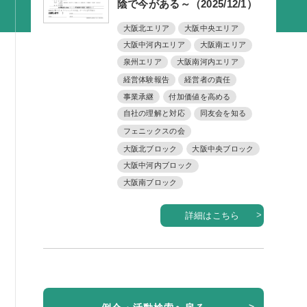
陰で今がある～（2025/12/1）
活動内容
大阪北エリア
大阪中央エリア
支部活動
大阪中河内エリア
大阪南エリア
全国行事
泉州エリア
大阪南河内エリア
経営体験報告
経営者の責任
部会活動
事業承継
付加価値を高める
同好会活動
自社の理解と対応
同友会を知る
フェニックスの会
その他の活動
大阪北ブロック
大阪中央ブロック
大阪中河内ブロック
同友会の地域づくり
大阪南ブロック
SDGS
詳細はこちら
産官学連携
障がい者雇用
地域経済
キャリア教育