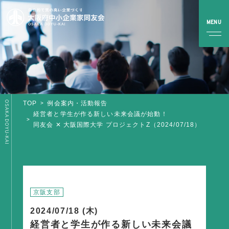
OSAKA DOYU-KAI
TOP
例会案内・活動報告
TOP
経営者と学生が作る新しい未来会議が始動！
同友会 ✕ 大阪国際大学 プロジェクトZ（2024/07/18）
同友会とは
同友会について
同友会ビジョン
ブロック・支部案内・組織紹介
京阪支部
調査・資料・提言
2024/07/18 (木)
経営者と学生が作る新しい未来会議