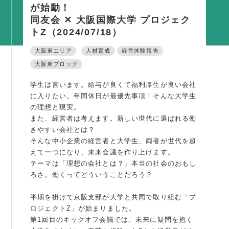
が始動！
活動内容
同友会 ✕ 大阪国際大学 プロジェク
支部活動
トZ（2024/07/18）
全国行事
大阪東エリア
人材育成
経営体験報告
部会活動
大阪東ブロック
同好会活動
学生は言います。給与が良くて福利厚生が良い会社
に入りたい。年間休日が最優先事項！そんな大学生
その他の活動
の理想と現実。
また、経営者は考えます。新しい世代に選ばれる働
同友会の地域づくり
きやすい会社とは？
そんな中小企業の経営者と大学生、両者が世代を超
SDGS
えて一つになり、未来会議を作り上げます。
テーマは「理想の会社とは？」本当の社会のおもし
産官学連携
ろさ。働くってどういうことだろう？
障がい者雇用
半期を掛けて京阪支部が大学と共同で取り組む「プ
地域経済
ロジェクトZ」が始まりました。
キャリア教育
第1回目のキックオフ会議では、未来に疑問を抱く