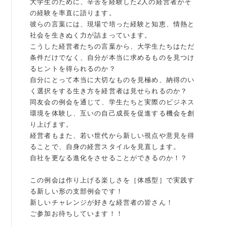
大学生のために、辛苦を経験した2人の経営者がそ
の経験を率直に語ります。
例会案内・活動報告
彼らの言葉には、現場で培った経験と知恵、情熱と
社会を生きぬく力が詰まっています。
例会案内・活動報告
こうした経営者たちの言葉から、大学生たちはただ
条件だけでなく、自分が本当に求めるものを見つけ
入会案内
るヒントを得られるのか？
自分にとって本当に大切なものを見極め、納得のい
入会案内
く選択をする生き方を経営者は見せられるのか？
同友会の例会を通じて、学生たちと実際のビジネス
よくある質問
環境を体験し、互いの自己成長を促進する機会を創
り上げます。
事務局
経営者もまた、若い世代から新しい視点や意見を得
ることで、自身の経営スタイルを見直します。
事務局のご案内
自社を更なる進化をさせることができるのか！？
この例会は作り上げる楽しさを［体感型］で実践す
コンテンツ
る新しい形の支部例会です！
コラム
新しいチャレンジが好きな経営者の皆さん！
ご参加お待ちしています！！
ニュース