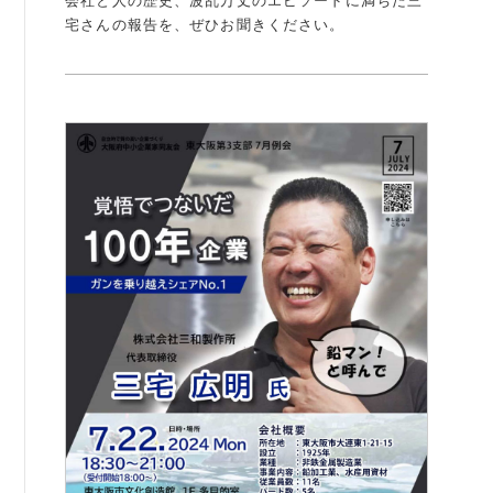
会社と人の歴史、波乱万丈のエピソードに満ちた三
宅さんの報告を、ぜひお聞きください。
例会案内・活動報告
例会案内・活動報告
入会案内
入会案内
よくある質問
事務局
事務局のご案内
コンテンツ
コラム
ニュース