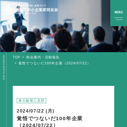
OSAKA DOYU-KAI
TOP
例会案内・活動報告
TOP
覚悟でつないだ100年企業（2024/07/22）
同友会とは
同友会について
同友会ビジョン
東大阪第三支部
ブロック・支部案内・組織紹介
2024/07/22 (月)
調査・資料・提言
覚悟でつないだ100年企業
（2024/07/22）