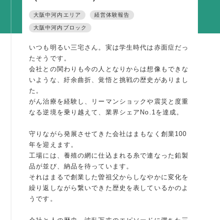
活動内容
大阪中河内エリア
経営体験報告
大阪中河内ブロック
支部活動
全国行事
いつも明るい三宅さん。実は学生時代は赤面症だっ
たそうです。
部会活動
会社との関わりも今の人となりからは想像もできな
同好会活動
いような、紆余曲折、覚悟と挑戦の歴史がありまし
た。
その他の活動
がん治療を経験し、リーマンショックや震災と度重
なる逆境を乗り越えて、業界シェアNo.1を達成。
同友会の地域づくり
守りながら発展させてきた会社はまもなく創業100
SDGS
年を迎えます。
工場には、養殖の網に仕込まれる糸で連なった鉛製
産官学連携
品が並び、納品を待っています。
障がい者雇用
それはまるで創業した曽祖父からしなやかに変化を
繰り返しながら繋いできた歴史を表しているかのよ
地域経済
うです。
キャリア教育