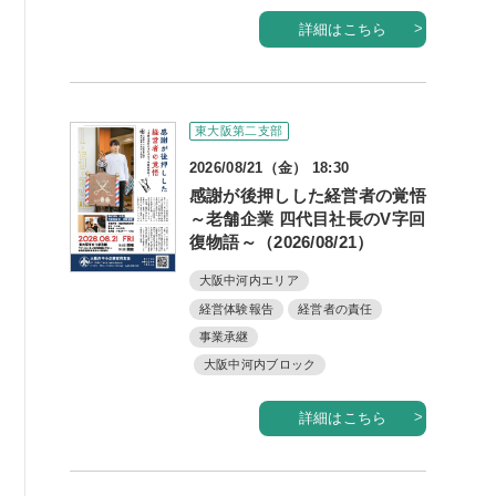
詳細はこちら
例会案内・活動報告
例会案内・活動報告
東大阪第二支部
入会案内
2026/08/21（金） 18:30
入会案内
感謝が後押しした経営者の覚悟
～老舗企業 四代目社長のV字回
よくある質問
復物語～（2026/08/21）
大阪中河内エリア
事務局
経営体験報告
経営者の責任
事務局のご案内
事業承継
大阪中河内ブロック
コンテンツ
詳細はこちら
コラム
ニュース