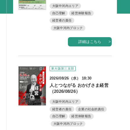
活動内容
大阪中河内エリア
自己理解
経営体験報告
支部活動
経営者の責任
全国行事
大阪中河内ブロック
部会活動
詳細はこちら
同好会活動
その他の活動
東大阪第三支部
同友会の地域づくり
2026/08/26（水） 18:30
SDGS
人とつながる おかげさま経営
（2026/08/26）
産官学連携
大阪中河内エリア
障がい者雇用
経営者の責任
企業の社会的責任
地域経済
自己理解
経営体験報告
キャリア教育
大阪中河内ブロック