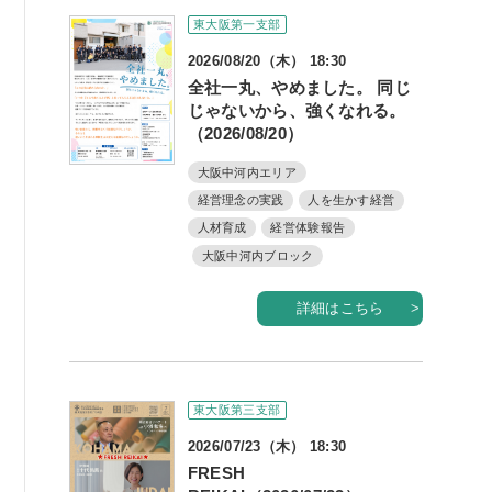
書籍紹介
東大阪第一支部
2026/08/20（木） 18:30
全社一丸、やめました。 同じ
じゃないから、強くなれる。
（2026/08/20）
06-6944-1251
大阪中河内エリア
FAX: 06-6941-8352
経営理念の実践
人を生かす経営
人材育成
経営体験報告
大阪市中央区農人橋2丁目-1-30 谷町八木ビル4F
大阪中河内ブロック
詳細はこちら
東大阪第三支部
2026/07/23（木） 18:30
FRESH