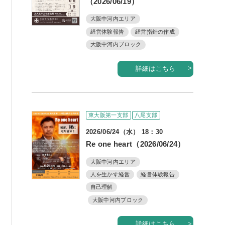
（2026/06/19）
大阪中河内エリア
経営体験報告
経営指針の作成
大阪中河内ブロック
詳細はこちら
東大阪第一支部
八尾支部
2026/06/24（水） 18：30
Re one heart（2026/06/24）
大阪中河内エリア
人を生かす経営
経営体験報告
自己理解
大阪中河内ブロック
詳細はこちら