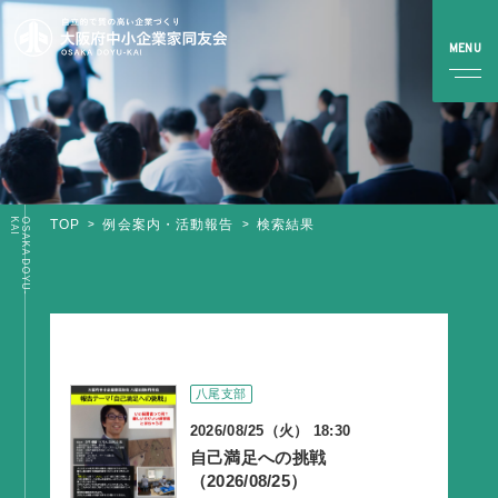
I
O
S
A
K
A
D
O
Y
U
-
K
A
TOP
例会案内・活動報告
検索結果
TOP
同友会とは
同友会について
同友会ビジョン
八尾支部
ブロック・支部案内・組織紹介
2026/08/25（火） 18:30
調査・資料・提言
自己満足への挑戦
（2026/08/25）