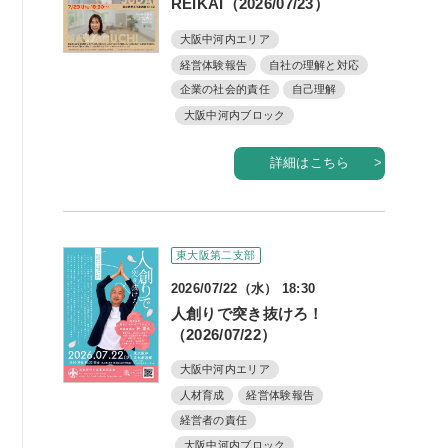
REIKAI（2026/07/23）
大阪中河内エリア
経営体験報告
自社の理解と対応
企業の社会的責任
自己理解
大阪中河内ブロック
詳細はこちら
東大阪第二支部
2026/07/22（水） 18:30
人創りで突き抜けろ！
（2026/07/22）
大阪中河内エリア
人材育成
経営体験報告
経営者の責任
大阪中河内ブロック