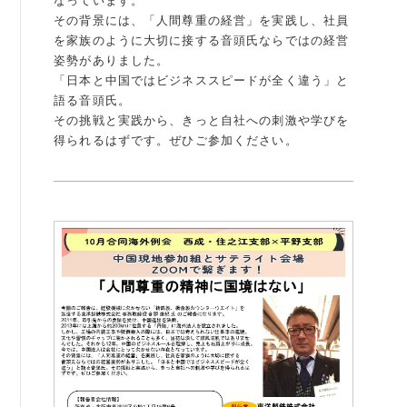
なっています。
その背景には、「人間尊重の経営」を実践し、社員
例会案内・活動報告
を家族のように大切に接する音頭氏ならではの経営
姿勢がありました。
例会案内・活動報告
「日本と中国ではビジネススピードが全く違う」と
語る音頭氏。
入会案内
その挑戦と実践から、きっと自社への刺激や学びを
得られるはずです。ぜひご参加ください。
入会案内
よくある質問
事務局
事務局のご案内
コンテンツ
コラム
ニュース