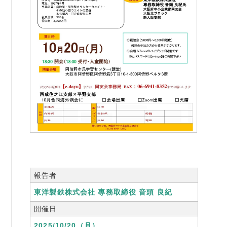
書籍紹介
06-6944-1251
FAX: 06-6941-8352
大阪市中央区農人橋2丁目-1-30 谷町八木ビル4F
報告者
東洋製鉄株式会社 專務取締役 音頭 良紀
開催日
2025/10/20（月）