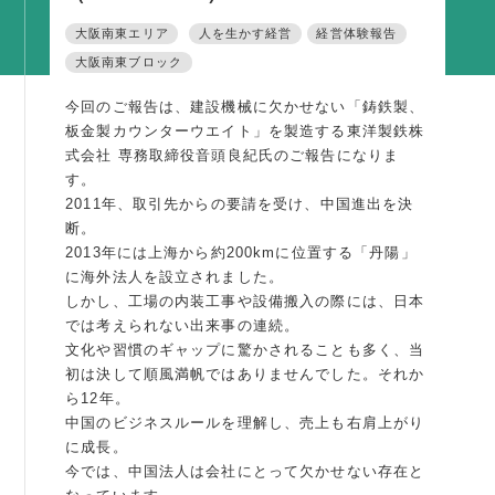
活動内容
大阪南東エリア
人を生かす経営
経営体験報告
大阪南東ブロック
支部活動
全国行事
今回のご報告は、建設機械に欠かせない「鋳鉄製、
板金製カウンターウエイト」を製造する東洋製鉄株
部会活動
式会社 専務取締役音頭良紀氏のご報告になりま
同好会活動
す。
2011年、取引先からの要請を受け、中国進出を決
その他の活動
断。
2013年には上海から約200kmに位置する「丹陽」
同友会の地域づくり
に海外法人を設立されました。
しかし、工場の内装工事や設備搬入の際には、日本
SDGS
では考えられない出来事の連続。
文化や習慣のギャップに驚かされることも多く、当
産官学連携
初は決して順風満帆ではありませんでした。それか
障がい者雇用
ら12年。
中国のビジネスルールを理解し、売上も右肩上がり
地域経済
に成長。
キャリア教育
今では、中国法人は会社にとって欠かせない存在と