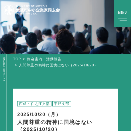
OSAKA DOYU-KAI
TOP
例会案内・活動報告
TOP
人間尊重の精神に国境はない（2025/10/20）
同友会とは
同友会について
同友会ビジョン
西成・住之江支部
平野支部
ブロック・支部案内・組織紹介
2025/10/20（月）
調査・資料・提言
人間尊重の精神に国境はない
（2025/10/20）