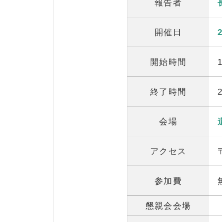
報告者
開催日
開始時間
終了時間
会場
アクセス
参加費
懇親会会場