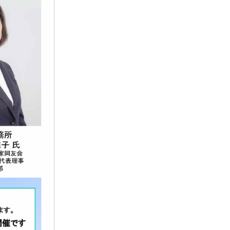
内
ツ
ム
ス
介