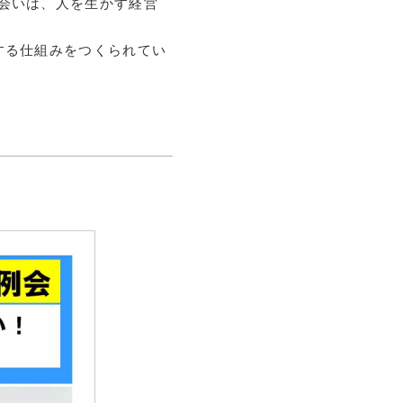
会いは、人を生かす経営
用
する仕組みをつくられてい
済
育
告
告
内
内
問
局