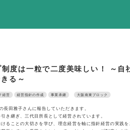
調査・資料・提
活動内
支部活
全国行
部会活
制度は一粒で二度美味しい！ ～自
同好会活
できる～
その他の活
す経営
経営指針の作成
事業承継
大阪南東ブロック
同友会の地域づく
所の長田雅子さんに報告していただきます。
SD
を引き継ぎ、三代目所長として経営されています。
向けることの大切さを学び、理念経営を軸に指針経営の実践を
産官学連