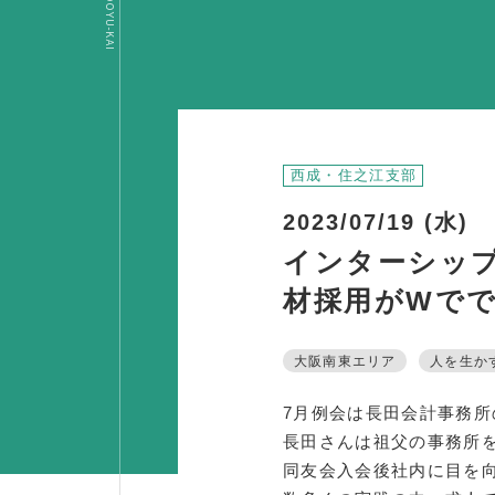
OSAKA DOYU-KAI
西成・住之江支部
2023/07/19 (水)
インターシップ
材採用がWで
大阪南東エリア
人を生か
7月例会は長田会計事務
長田さんは祖父の事務所
同友会入会後社内に目を