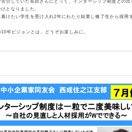
で苦労していた長田さんにとって、インターシップ制度との出
障がい者雇
かけとなりました。
に着けたい学生を受け入れ2年にわたり始業し修了生から採用
地域経
キャリア教
10年ビジョンとは。どうぞお楽しみに。
例会案内・活動報
例会案内・活動報
入会案
入会案
よくある質
事務