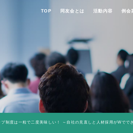
TOP
同友会とは
活動内容
例会
TO
同友会と
同友会につい
同友会ビジョ
ップ制度は一粒で二度美味しい！ ～自社の見直しと人材採用がWでで
ブロック・支部案内・組織紹