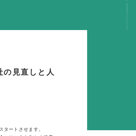
言
容
動
事
動
社の見直しと人
動
動
り
GS
スタートさせます。
携