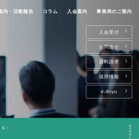
案内・活動報告
コラム
入会案内
事務局のご案内
入会受付
お問合せ
資料請求
P
採用情報
e.doyu
は
て
ン
SCROLL
きる～
介