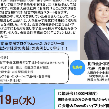
事務局のご案
コンテン
コラ
ニュー
書籍紹
06-6944-1251
AX: 06-6941-8352
大阪市中央区農人橋2丁目-1-30 谷町八木ビル4F