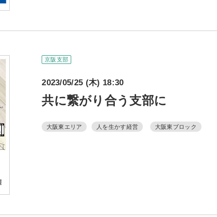
障がい者雇
地域経
キャリア教
京阪支部
例会案内・活動報
2023/05/25 (木) 18:30
共に繋がり合う支部に
例会案内・活動報
大阪東エリア
人を生かす経営
大阪東ブロック
入会案
入会案
よくある質
事務