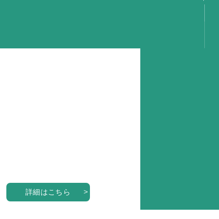
言
容
動
事
動
動
動
り
GS
詳細はこちら
携