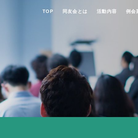
TOP
同友会とは
活動内容
例会
TO
同友会と
同友会につい
同友会ビジョ
ブロック・支部案内・組織紹