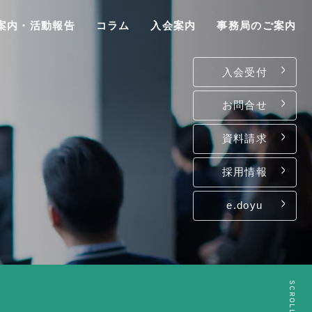
案内・活動報告
コラム
入会案内
事務局のご案内
入会受付
お問合せ
資料請求
P
採用情報
e.doyu
は
て
ン
SCROLL
介