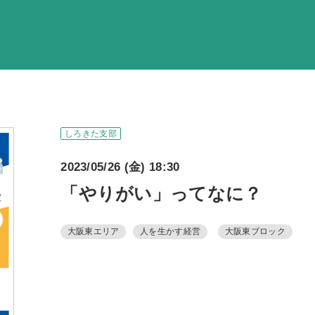
調査・資料・提
活動内
支部活
全国行
しろきた支部
部会活
2023/05/26 (金) 18:30
同好会活
「やりがい」ってなに？
その他の活
大阪東エリア
人を生かす経営
大阪東ブロック
同友会の地域づく
SD
産官学連