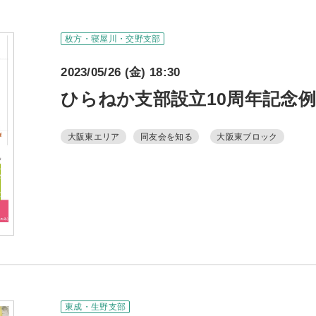
事務局のご案
枚方・寝屋川・交野支部
コンテン
2023/05/26 (金) 18:30
コラ
ひらねか支部設立10周年記念
ニュー
大阪東エリア
同友会を知る
大阪東ブロック
書籍紹
06-6944-1251
AX: 06-6941-8352
大阪市中央区農人橋2丁目-1-30 谷町八木ビル4F
東成・生野支部