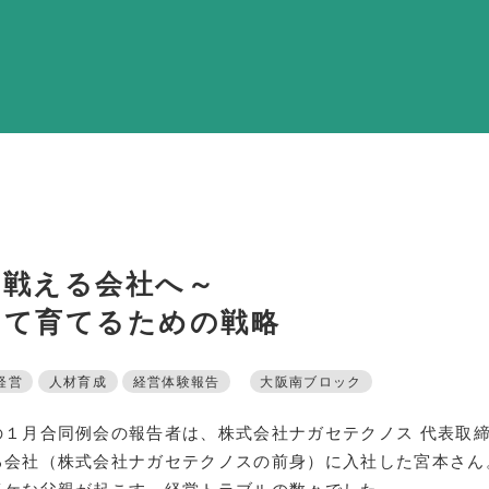
調査・資料・提
活動内
支部活
全国行
部会活
同好会活
の戦える会社へ～
その他の活
せて育てるための戦略
同友会の地域づく
経営
人材育成
経営体験報告
大阪南ブロック
SD
の１月合同例会の報告者は、株式会社ナガセテクノス 代表取
る会社（株式会社ナガセテクノスの前身）に入社した宮本さん
産官学連