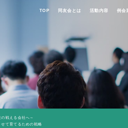
TOP
同友会とは
活動内容
例会
TO
同友会と
同友会につい
同友会ビジョ
役の戦える会社へ～
ブロック・支部案内・組織紹
させて育てるための戦略