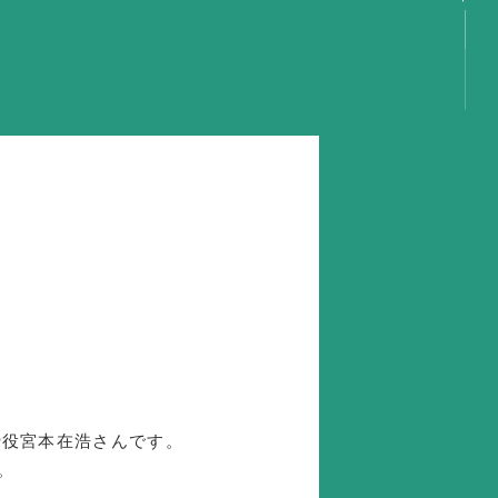
言
容
動
事
動
動
動
り
GS
締役宮本在浩さんです。
。
携