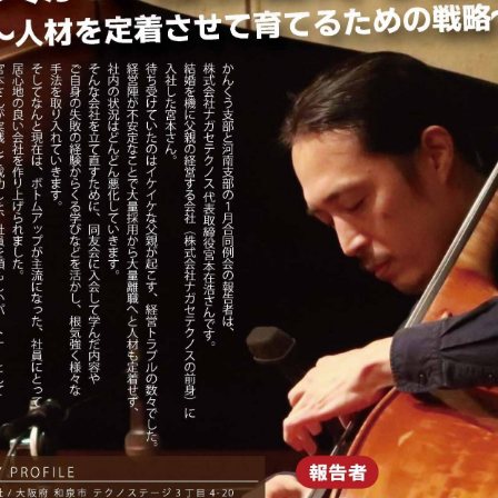
事務局のご案
コンテン
コラ
ニュー
書籍紹
06-6944-1251
AX: 06-6941-8352
大阪市中央区農人橋2丁目-1-30 谷町八木ビル4F