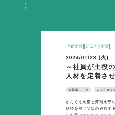
OSAKA DOYU-KAI
河南支部
かんくう支部
2024/01/23 (火)
～社員が主役
人材を定着さ
大阪南エリア
人を生かす
かんくう支部と河南支部
結婚を機に父親の経営す