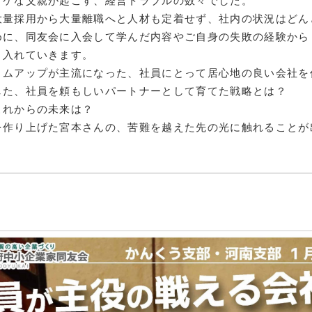
イケな父親が起こす、経営トラブルの数々でした。
障がい者雇
大量採用から大量離職へと人材も定着せず、社内の状況はどん
めに、同友会に入会して学んだ内容やご自身の失敗の経験から
地域経
り入れていきます。
キャリア教
トムアップが主流になった、社員にとって居心地の良い会社を
した、社員を頼もしいパートナーとして育てた戦略とは？
これからの未来は？
例会案内・活動報
を作り上げた宮本さんの、苦難を越えた先の光に触れることが
例会案内・活動報
入会案
入会案
よくある質
事務