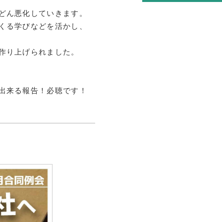
用
どん悪化していきます。
くる学びなどを活かし、
済
育
作り上げられました。
告
出来る報告！必聴です！
告
内
内
問
局