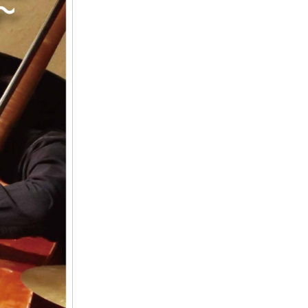
内
ツ
ム
ス
介