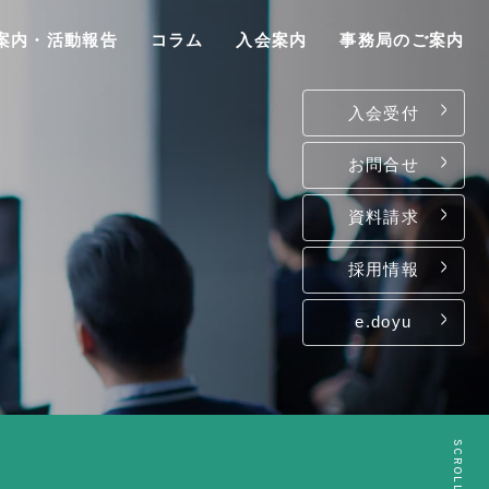
案内・活動報告
コラム
入会案内
事務局のご案内
入会受付
お問合せ
資料請求
P
採用情報
e.doyu
は
て
ン
SCROLL
介