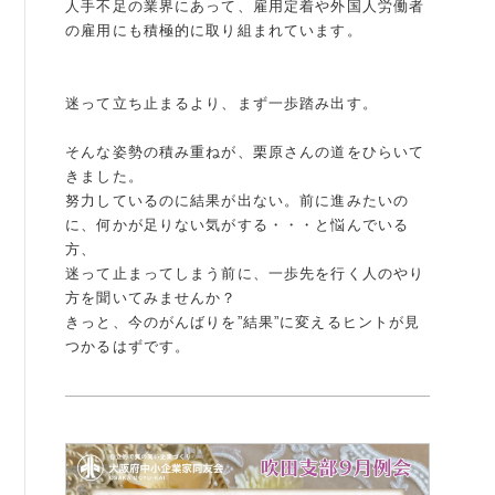
人手不足の業界にあって、雇用定着や外国人労働者
の雇用にも積極的に取り組まれています。
例会案内・活動報告
例会案内・活動報告
迷って立ち止まるより、まず一歩踏み出す。
入会案内
そんな姿勢の積み重ねが、栗原さんの道をひらいて
きました。
入会案内
努力しているのに結果が出ない。前に進みたいの
に、何かが足りない気がする・・・と悩んでいる
よくある質問
方、
迷って止まってしまう前に、一歩先を行く人のやり
事務局
方を聞いてみませんか？
きっと、今のがんばりを”結果”に変えるヒントが見
事務局のご案内
つかるはずです。
コンテンツ
コラム
ニュース