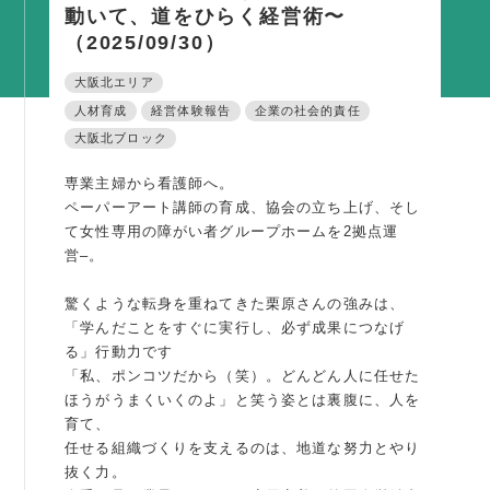
動いて、道をひらく経営術〜
活動内容
（2025/09/30）
支部活動
大阪北エリア
全国行事
人材育成
経営体験報告
企業の社会的責任
部会活動
大阪北ブロック
同好会活動
専業主婦から看護師へ。
ペーパーアート講師の育成、協会の立ち上げ、そし
その他の活動
て女性専用の障がい者グループホームを2拠点運
営–。
同友会の地域づくり
驚くような転身を重ねてきた栗原さんの強みは、
SDGS
「学んだことをすぐに実行し、必ず成果につなげ
る」行動力です
産官学連携
「私、ポンコツだから（笑）。どんどん人に任せた
障がい者雇用
ほうがうまくいくのよ」と笑う姿とは裏腹に、人を
育て、
地域経済
任せる組織づくりを支えるのは、地道な努力とやり
キャリア教育
抜く力。