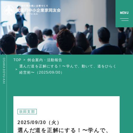
OSAKA DOYU-KAI
TOP
例会案内・活動報告
TOP
選んだ道を正解にする！〜学んで、動いて、道をひらく
経営術〜（2025/09/30）
同友会とは
同友会について
同友会ビジョン
ブロック・支部案内・組織紹介
吹田支部
調査・資料・提言
2025/09/30（火）
選んだ道を正解にする！〜学んで、