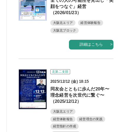
全ての人の可能性を見出し「笑
顔をつなぐ」経営
（2026/01/23）
大阪北エリア
経営体験報告
大阪北ブロック
詳細はこちら
北第二支部
2025/12/12 (金) 18:15
同友会とともに歩んだ20年〜
理念経営を次世代に繋ぐ〜
（2025/12/12）
大阪北エリア
経営体験報告
経営理念の実践
経営指針の作成