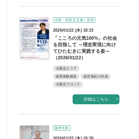
例会案内・活動報告
北第一支部
北第二支部
例会案内・活動報告
2026/01/22 (木) 18:15
「こころの元気100%」の社会
入会案内
を目指して ～理念実現に向け
てひたむきに実践する姿～
入会案内
（2026/01/22）
よくある質問
大阪北エリア
経営体験報告
経営指針の作成
事務局
大阪北ブロック
事務局のご案内
詳細はこちら
コンテンツ
コラム
阪神支部
ニュース
2026/01/22 (木) 18:30