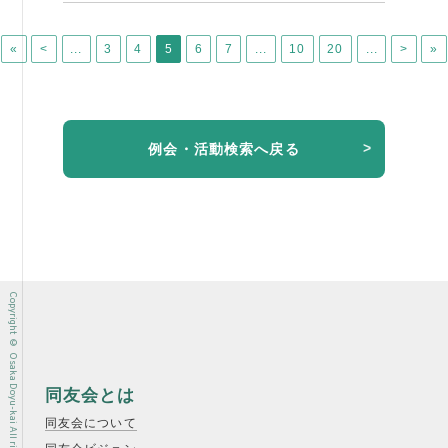
«
<
...
3
4
5
6
7
...
10
20
...
>
»
例会・活動検索へ戻る
Copyright © Osaka Doyu-kai All rights reserved.
同友会とは
同友会について