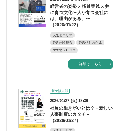
書籍紹介
経営者の姿勢 × 指針実践 × 共
に育つ文化〜人が育つ会社に
は、理由がある。〜
（2026/01/22）
大阪北エリア
06-6944-1251
経営体験報告
経営指針の作成
大阪北ブロック
FAX: 06-6941-8352
詳細はこちら
大阪市中央区農人橋2丁目-1-30 谷町八木ビル4F
新大阪支部
2026/01/27 (火) 18:30
社員の生きがいとは？－新しい
人事制度のカタチ－
（2026/01/27）
大阪北エリア