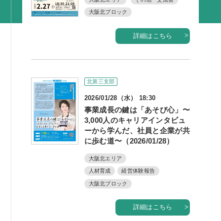
活動内容
大阪北ブロック
支部活動
詳細はこちら
全国行事
部会活動
同好会活動
北第三支部
その他の活動
2026/01/28（水） 18:30
事業成長の鍵は「あそび心」〜
3,000人のキャリアインタビュ
同友会の地域づくり
ーから学んだ、社員と企業が共
に歩む道〜（2026/01/28）
SDGS
大阪北エリア
産官学連携
人材育成
経営体験報告
障がい者雇用
大阪北ブロック
地域経済
詳細はこちら
キャリア教育